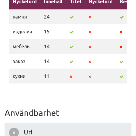
Nyckelord
Innehåll
Titel
Nyckelord
Beskri
камня
24
изделия
15
мебель
14
заказ
14
кухни
11
Användbarhet
Url