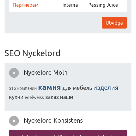
Партнерам
Interna
Passing Juice
Utvidga
SEO Nyckelord
Nyckelord Moln
камня
изделия
для
мебель
это
компании
кухни
заказ
наши
edelweiss
Nyckelord Konsistens