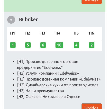
Rubriker
H1
H2
H3
H4
H5
H6
1
5
6
10
4
2
[H1] Производственно-торговое
предприятие "Edelweiss"
[H2] Услуги компании «Edelweiss»
[H2] Производсвенная компании «Edelweiss»
[H2] Дизайнерские кухни от производителя
[H2] Наши преимущества
[H2] Офисы в Николаеве и Одессе
Utvidga