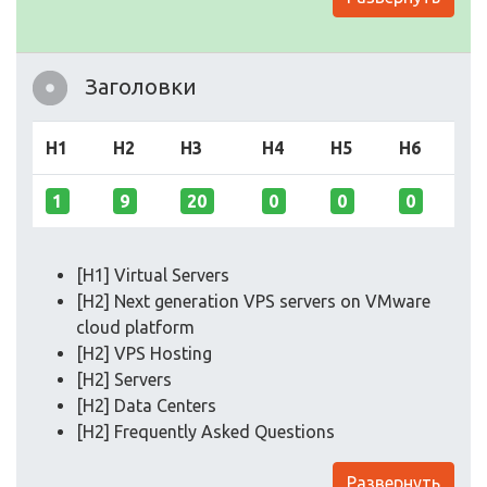
Заголовки
H1
H2
H3
H4
H5
H6
1
9
20
0
0
0
[H1] Virtual Servers
[H2] Next generation VPS servers on VMware
cloud platform
[H2] VPS Hosting
[H2] Servers
[H2] Data Centers
[H2] Frequently Asked Questions
Развернуть