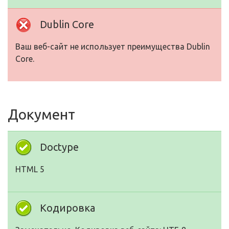
Dublin Core
Ваш веб-сайт не использует преимущества Dublin
Core.
Документ
Doctype
HTML 5
Кодировка