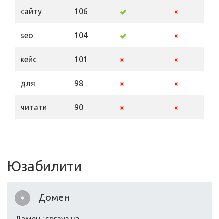
сайту
106
seo
104
кейс
101
для
98
читати
90
Юзабилити
Домен
Домен : sprava.ua