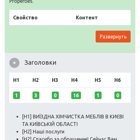
Properties.
Свойство
Контент
Развернуть
Заголовки
H1
H2
H3
H4
H5
H6
1
3
0
16
1
0
[H1] ВИЇЗДНА ХІМЧИСТКА МЕБЛІВ В КИЄВІ
ТА КИЇВСЬКІЙ ОБЛАСТІ
[H2] Наші послуги
[H2] Спасибо за обращение! Сейчас Вам