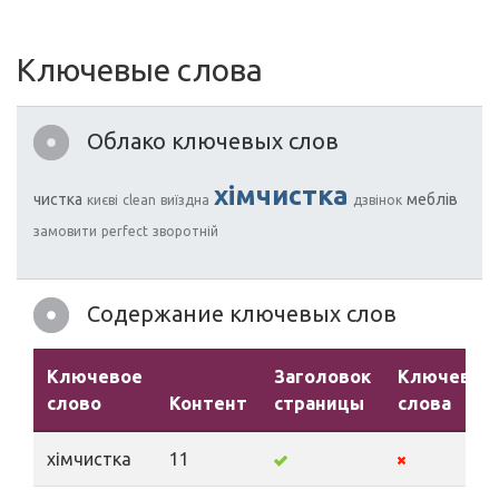
Ключевые слова
Облако ключевых слов
хімчистка
чистка
меблів
києві
clean
виїздна
дзвінок
замовити
perfect
зворотній
Содержание ключевых слов
Ключевое
Заголовок
Ключевые
слово
Контент
страницы
слова
хімчистка
11