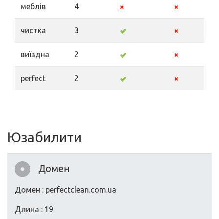
меблів
4
чистка
3
виїздна
2
perfect
2
Юзабилити
Домен
Домен : perfectclean.com.ua
Длина : 19