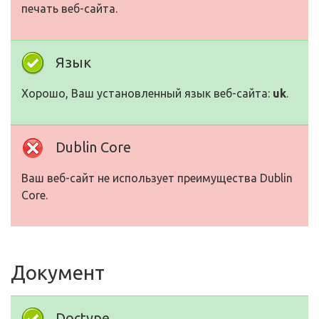
печать веб-сайта.
Язык
Хорошо, Ваш установленный язык веб-сайта:
uk
.
Dublin Core
Ваш веб-сайт не использует преимущества Dublin
Core.
Документ
Doctype