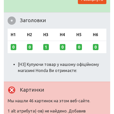
Заголовки
H1
H2
H3
H4
H5
H6
0
0
1
0
0
0
[H3] Купуючи товар у нашому офіційному
магазині Honda Ви отримаєте:
Картинки
Мы нашли 46 картинок на этом веб-сайте.
1 alt атрибута(-ов) не найдено. Добавив