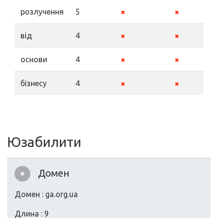
розлучення
5
від
4
основи
4
бізнесу
4
Юзабилити
Домен
Домен : ga.org.ua
Длина : 9