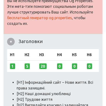
Вы не используете преимущества Og Properties.
Эти мета-тэги помогают социальным роботам
лучше структурировать Ваш сайт. Используйте
бесплатный генератор og properties
, чтобы
создать их.
Заголовки
H1
H2
H3
H4
H5
H6
1
5
20
0
0
0
[H1] Інформаційний сайт – Нове життя. Всі
права захищені.
[H2] Наші домашні улюбленці
[H2] Трудове життя
[H2] Виглядайте красиво і залишайтеся