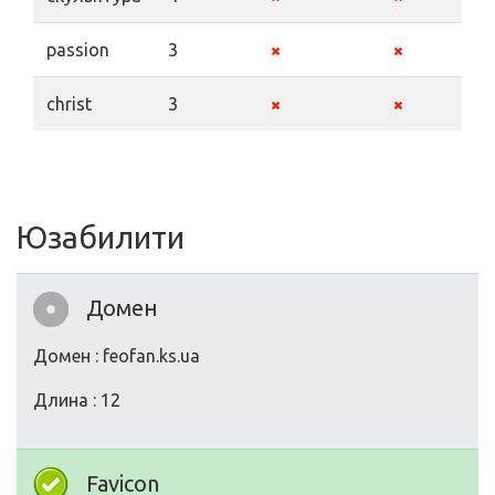
passion
3
christ
3
Юзабилити
Домен
Домен : feofan.ks.ua
Длина : 12
Favicon