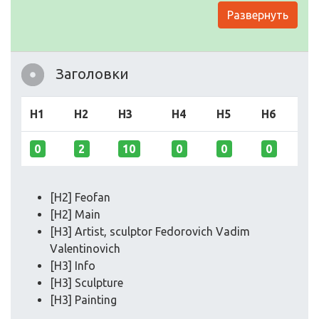
Развернуть
Заголовки
H1
H2
H3
H4
H5
H6
0
2
10
0
0
0
[H2] Feofan
[H2] Main
[H3] Artist, sculptor Fedorovich Vadim
Valentinovich
[H3] Info
[H3] Sculpture
[H3] Painting