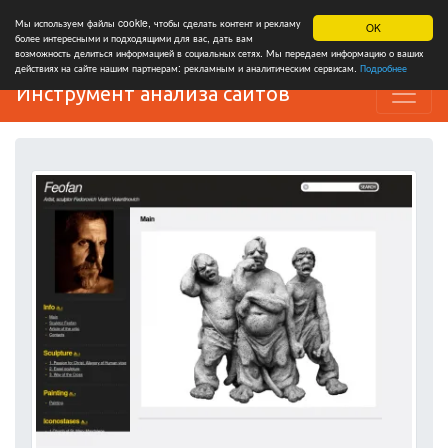
Мы используем файлы cookie, чтобы сделать контент и рекламу
OK
более интересными и подходящими для вас, дать вам
возможность делиться информацией в социальных сетях. Мы передаем информацию о ваших
действиях на сайте нашим партнерам: рекламным и аналитическим сервисам.
Подробнее
Инструмент анализа сайтов