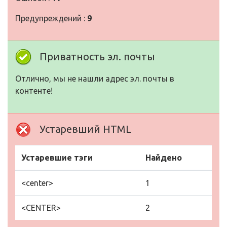
Предупреждений :
9
Приватность эл. почты
Отлично, мы не нашли адрес эл. почты в
контенте!
Устаревший HTML
Устаревшие тэги
Найдено
<center>
1
<CENTER>
2