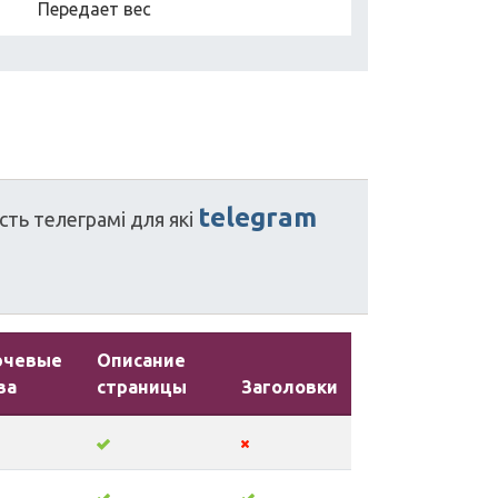
Передает вес
telegram
сть
телеграмі
для
які
ючевые
Описание
ва
страницы
Заголовки