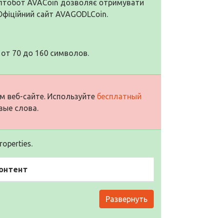
иптобот AVACoin дозволяє отримувати
 Офіційний сайт AVAGODLCoin.
от 70 до 160 символов.
м веб-сайте. Используйте
бесплатный
вые слова.
operties.
онтент
Развернуть