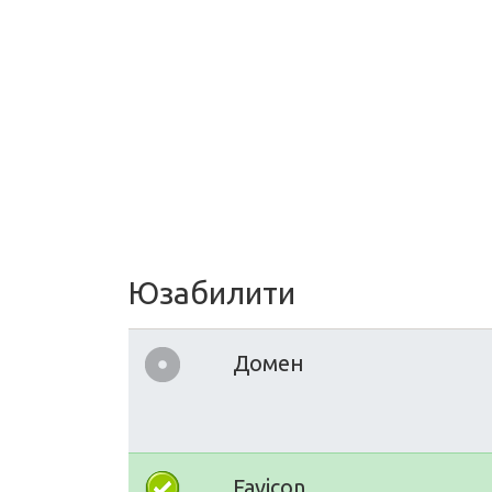
Юзабилити
Домен
Favicon