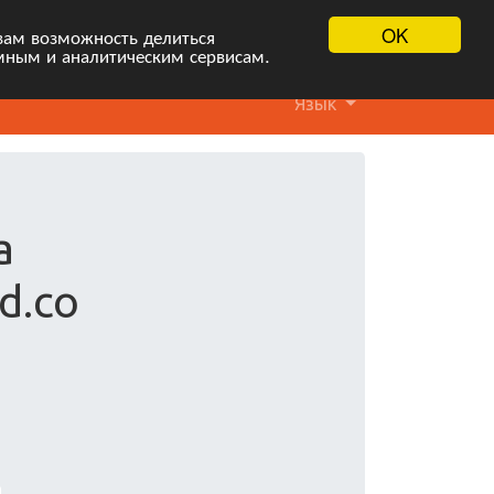
OK
вам возможность делиться
мным и аналитическим сервисам.
Язык
а
d.co