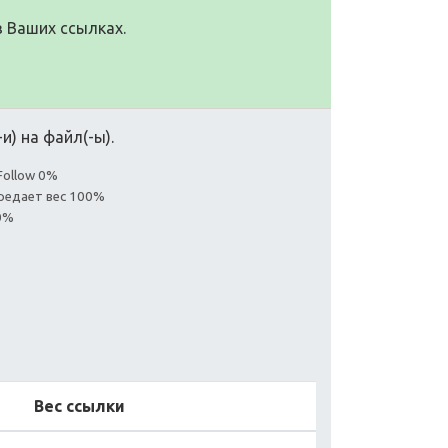
в Ваших ссылках.
и) на файл(-ы).
Follow 0%
ередает вес 100%
0%
Вес ссылки