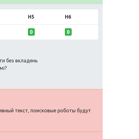
H5
H6
0
0
ти без вкладень
мі?
тивный текст, поисковые роботы будут