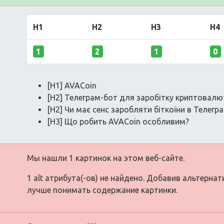
H1
H2
H3
H4
1
2
1
0
[H1] AVACoin
[H2] Телеграм-бот для заробітку криптовалю
[H2] Чи має сенс заробляти біткоїни в Телегра
[H3] Що робить AVACoin особливим?
Мы нашли 1 картинок на этом веб-сайте.
1 alt атрибута(-ов) не найдено. Добавив альтерна
лучше понимать содержание картинки.