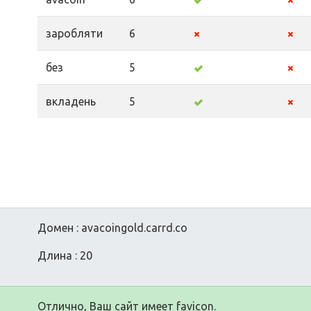
заробляти
6
без
5
вкладень
5
Домен : avacoingold.carrd.co
Длина : 20
Отлично, Ваш сайт имеет favicon.