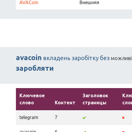
AVACoin
Внешняя
avacoin
вкладень
заробітку
без
можливі
заробляти
Ключевое
Заголовок
Кл
слово
Контент
страницы
сло
telegram
7
avacoin
6