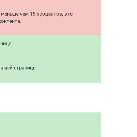
 меньше чем 15 процентов, это
контента.
нице.
Вашей странице.