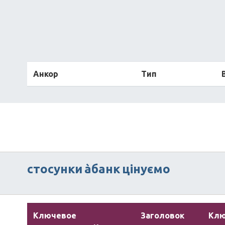
Анкор
Тип
стосунки
àбанк
цінуємо
Ключевое
Заголовок
Кл