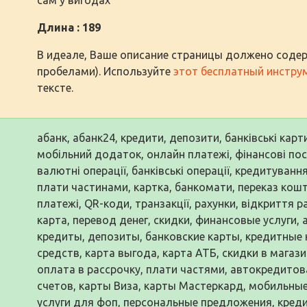
Длина : 189
В идеале, Ваше описание страницы должено содер
пробелами). Используйте
этот бесплатный инстру
тексте.
абанк, абанк24, кредити, депозити, банківські карт
мобільний додаток, онлайн платежі, фінансові послу
валютні операції, банківські операції, кредитуванн
плати частинами, картка, банкомати, переказ кошті
платежі, QR-коди, транзакції, рахунки, відкриття р
карта, перевод денег, скидки, финансовые услуги,
кредиты, депозиты, банковские карты, кредитные 
средств, карта выгода, карта АТБ, скидки в магази
оплата в рассрочку, плати частями, автокредито
счетов, карты Виза, карты Мастеркард, мобильные
услуги для фоп, персональные предложения, кред