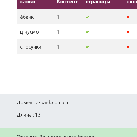
слово
Контент
страницы
сло
àбанк
1
цінуємо
1
стосунки
1
Домен : a-bank.com.ua
Длина : 13
Отлично, Ваш сайт имеет favicon.