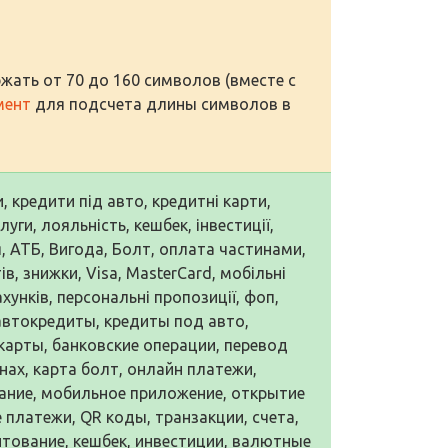
жать от 70 до 160 символов (вместе с
мент
для подсчета длины символов в
и, кредити під авто, кредитні карти,
ги, лояльність, кешбек, інвестиції,
я, АТБ, Вигода, Болт, оплата частинами,
в, знижки, Visa, MasterCard, мобільні
ахунків, персональні пропозиції, фоп,
 автокредиты, кредиты под авто,
карты, банковские операции, перевод
нах, карта болт, онлайн платежи,
вание, мобильное приложение, открытие
 платежи, QR коды, транзакции, счета,
итование, кешбек, инвестиции, валютные