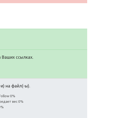
в Ваших ссылках.
и) на файл(-ы).
Follow 0%
редает вес 0%
0%