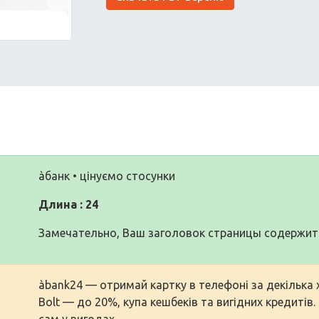
àбанк • цінуємо стосунки
Длина : 24
Замечательно, Ваш заголовок страницы содержит 
àbank24 — отримай картку в телефоні за декілька 
Bolt — до 20%, купа кешбеків та вигідних кредитів
сам у вигодах