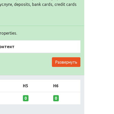
уги, deposits, bank cards, credit cards
operties.
онтент
Развернуть
H5
H6
0
0