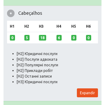
Cabeçalhos
H1
H2
H3
H4
H5
H6
0
5
18
6
0
0
[H2] Юридичні послуги
[H2] Послуги адвоката
[H2] Популярні послуги
[H2] Приклади робіт
[H2] Останні записи
[H3] Юридичні послуги
Expandir