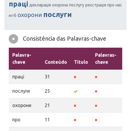
праці
декларація
охорона
послугу
реєстрація
про
нас
послуги
охорони
мтб
Consistência das Palavras-chave
Palavra-
Palavras-
chave
Conteúdo
Título
chave
Des
праці
31
послуги
25
охорони
21
про
11