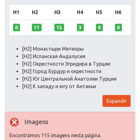
H1
H2
H3
H4
H5
H6
0
11
15
3
0
0
[H2] Монастыри Метеоры
[H2] Испанская Андалусия
[H2] Окрестности Эгридира в Турции
[H2] Город Бурдур и окрестности
[H2] Юг Центральной Анатолии Турции
[H2] К западу и югу от Антакьи
Expandir
Imagens
Encontrámos 115 imagens nesta página.