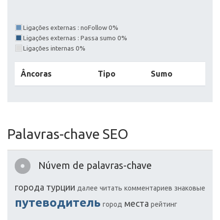
Ligações externas : noFollow 0%
Ligações externas : Passa sumo 0%
Ligações internas 0%
Âncoras
Tipo
Sumo
Palavras-chave SEO
Núvem de palavras-chave
города
турции
далее
читать
комментариев
знаковые
путеводитель
места
город
рейтинг