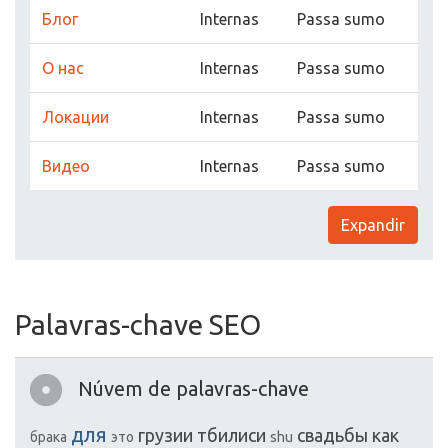
Блог
Internas
Passa sumo
О нас
Internas
Passa sumo
Локации
Internas
Passa sumo
Видео
Internas
Passa sumo
Expandir
Palavras-chave SEO
Núvem de palavras-chave
для
грузии
тбилиси
свадьбы
как
брака
это
shu