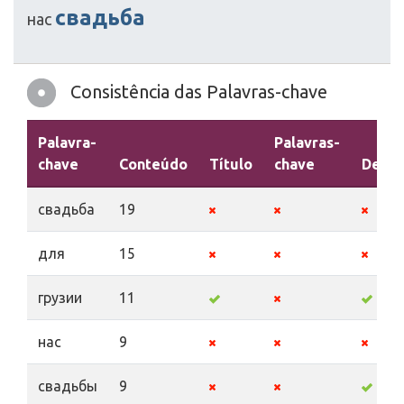
свадьба
нас
Consistência das Palavras-chave
Palavra-
Palavras-
chave
Conteúdo
Título
chave
Descr
свадьба
19
для
15
грузии
11
нас
9
свадьбы
9