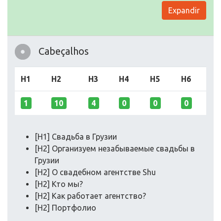
Expandir
Cabeçalhos
H1
H2
H3
H4
H5
H6
1
10
4
0
0
0
[H1] Свадьба в Грузии
[H2] Организуем незабываемые свадьбы в
Грузии
[H2] О свадебном агентстве Shu
[H2] Кто мы?
[H2] Как работает агентство?
[H2] Портфолио