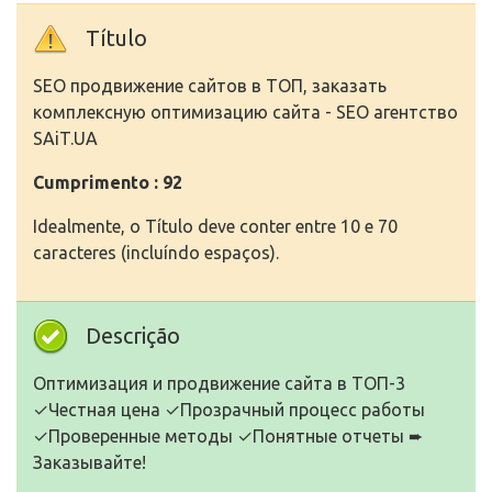
Título
SEO продвижение сайтов в ТОП, заказать
комплексную оптимизацию сайта - SEO агентство
SAiT.UA
Cumprimento : 92
Idealmente, o Título deve conter entre 10 e 70
caracteres (incluíndo espaços).
Descrição
Оптимизация и продвижение сайта в ТОП-3
✓Честная цена ✓Прозрачный процесс работы
✓Проверенные методы ✓Понятные отчеты ➨
Заказывайте!