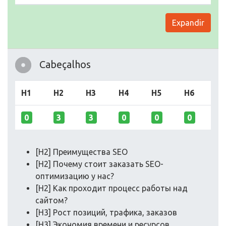
Expandir
Cabeçalhos
H1
H2
H3
H4
H5
H6
0
3
3
0
0
0
[H2] Преимущества SEO
[H2] Почему стоит заказать SEO-
оптимизацию у нас?
[H2] Как проходит процесс работы над
сайтом?
[H3] Рост позиций, трафика, заказов
[H3] Экономия времени и ресурсов