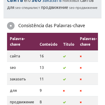
заказать
его
сайтов
поисковых
для
продвижение
seo-специалист
seo-продвижение
Consistência das Palavras-chave
Palavra-
Palavras-
chave
Conteúdo
Título
chave
D
сайта
16
seo
13
заказать
11
для
9
продвижение
8