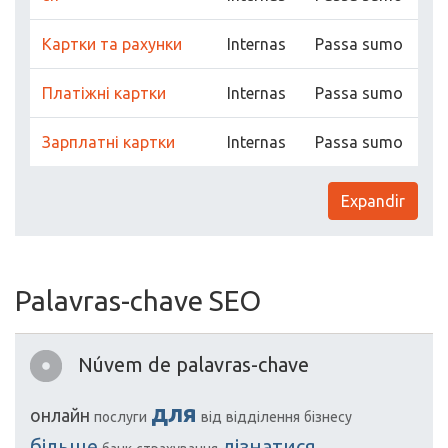
Картки та рахунки
Internas
Passa sumo
Платіжні картки
Internas
Passa sumo
Зарплатні картки
Internas
Passa sumo
Expandir
Palavras-chave SEO
Núvem de palavras-chave
для
онлайн
послуги
від
відділення
бізнесу
більше
дізнатися