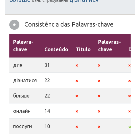
банк
страхування
Consistência das Palavras-chave
Palavra-
Palavras-
chave
Conteúdo
Título
chave
Desc
для
31
дізнатися
22
більше
22
онлайн
14
послуги
10