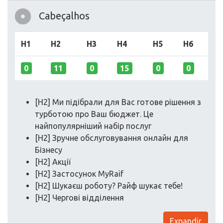
Cabeçalhos
H1
H2
H3
H4
H5
H6
0
11
0
15
0
0
[H2] Ми підібрали для Вас готове рішення з
турботою про Ваш бюджет. Це
найпопулярніший набір послуг
[H2] Зручне обслуговування онлайн для
Бізнесу
[H2] Акції
[H2] Застосунок MyRaif
[H2] Шукаєш роботу? Райф шукає тебе!
[H2] Чергові відділення
Expandir