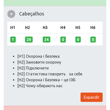
Cabeçalhos
H1
H2
H3
H4
H5
H6
1
20
24
0
0
0
[H1] Охорона і безпека
[H2] Замовити охорону
[H2] Підключити
[H2] Статистика говорить за себе
[H2] Охорона і Безпека – це ОІБ
[H2] Чому обирають нас
Expandir