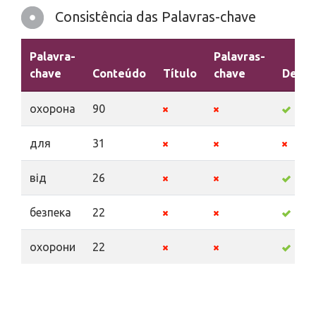
Consistência das Palavras-chave
Palavra-
Palavras-
chave
Conteúdo
Título
chave
Descr
охорона
90
для
31
від
26
безпека
22
охорони
22