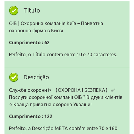
Título
ОІБ | Охоронна компанія Київ – Приватна
охоронна фірма в Києві
Cumprimento : 62
Perfeito, o Título contém entre 10 e 70 caracteres.
Descrição
Служба охорони ᐈ 【ОХОРОНА І БЕЗПЕКА】 ✅
Послуги охоронної компанії ОІБ ? Відгуки клієнтів
⭐ Краща приватна охорона України!
Cumprimento : 122
Perfeito, a Descrição META contém entre 70 e 160