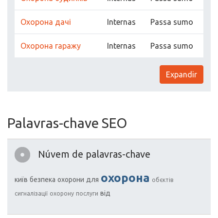
Охорона дачі
Internas
Passa sumo
Охорона гаражу
Internas
Passa sumo
Expandir
Palavras-chave SEO
Núvem de palavras-chave
охорона
київ
безпека
охорони
для
обєктів
від
сигналізації
охорону
послуги