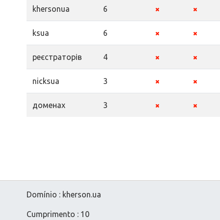
khersonua
6
ksua
6
реєстраторів
4
nicksua
3
доменах
3
Domínio : kherson.ua
Cumprimento : 10