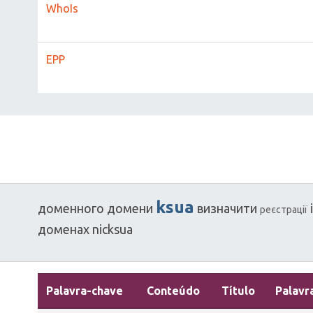
WhoIs
EPP
ksua
доменного
домени
визначити
реєстрації
доменах
nicksua
Palavra-chave
Conteúdo
Título
Palavr