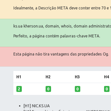
Idealmente, a Descrição META deve conter entre 70 e 1
ks.ua kherson.ua, domain, whois, domain administrat
Perfeito, a página contém palavras-chave META.
Esta página não tira vantagens das propriedades Og.
H1
H2
H3
H4
2
0
0
0
[H1] NIC.KS.UA