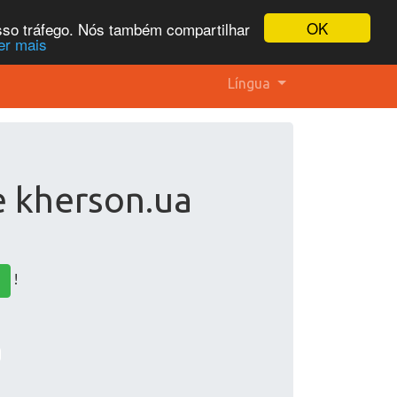
OK
osso tráfego. Nós também compartilhar
er mais
Língua
e kherson.ua
!