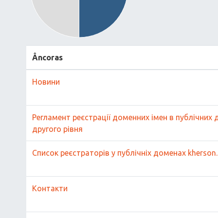
Âncoras
Новини
Регламент реєстрації доменних імен в публічних
другого рівня
Список реєстраторів у публічніх доменах kherson.u
Контакти