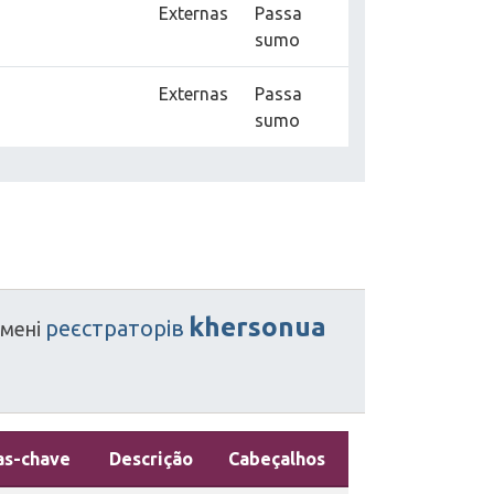
Externas
Passa
sumo
Externas
Passa
sumo
khersonua
реєстраторів
імені
as-chave
Descrição
Cabeçalhos