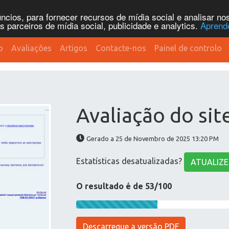
cios, para fornecer recursos de mídia social e analisar n
parceiros de mídia social, publicidade e analytics.
Aprend
o
Avaliações
Artigos
Contacte-nos
Painel de controlo
Avaliação do sit
Gerado a 25 de Novembro de 2025 13:20 PM
Estatísticas desatualizadas?
ATUALIZE
O resultado é de 53/100
Descarregue a versão PDF