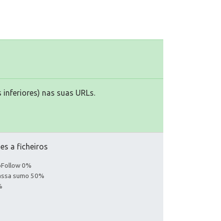
 inferiores) nas suas URLs.
es a ficheiros
noFollow 0%
Passa sumo 50%
%