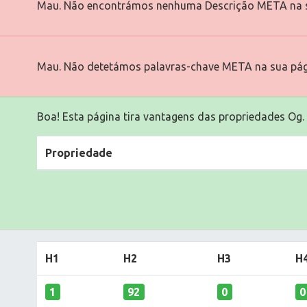
Mau. Não encontrámos nenhuma Descrição META na s
Mau. Não detetámos palavras-chave META na sua pág
Boa! Esta página tira vantagens das propriedades Og.
Propriedade
H1
H2
H3
H
1
92
0
0