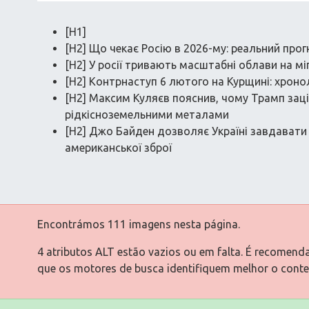
[H1]
[H2] Що чекає Росію в 2026-му: реальний прогн
[H2] У росії тривають масштабні облави на мі
[H2] Контрнаступ 6 лютого на Курщині: хронол
[H2] Максим Куляєв пояснив, чому Трамп зац
рідкісноземельними металами
[H2] Джо Байден дозволяє Україні завдавати 
американської зброї
Encontrámos 111 imagens nesta página.
4 atributos ALT estão vazios ou em falta. É recomend
que os motores de busca identifiquem melhor o cont