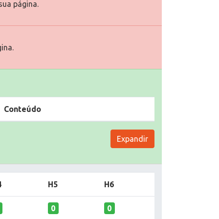
ua página.
ina.
Conteúdo
Expandir
4
H5
H6
0
0