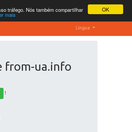
OK
osso tráfego. Nós também compartilhar
er mais
Língua
e from-ua.info
!