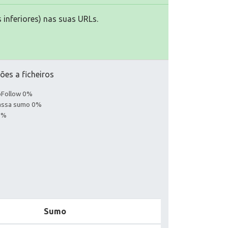
 inferiores) nas suas URLs.
ões a ficheiros
noFollow 0%
Passa sumo 0%
0%
Sumo