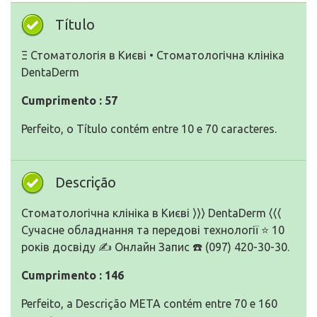
Título
Ξ Стоматологія в Києві • Стоматологічна клініка
DentaDerm
Cumprimento : 57
Perfeito, o Título contém entre 10 e 70 caracteres.
Descrição
Стоматологічна клініка в Києві ⟩⟩⟩ DentaDerm ⟨⟨⟨
Сучасне обладнання та передові технології ⭐️ 10
років досвіду ✍️ Онлайн Запис ☎️ (097) 420-30-30.
Cumprimento : 146
Perfeito, a Descrição META contém entre 70 e 160