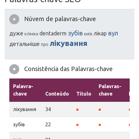
Núvem de palavras-chave
зубів
вул
дуже
dentaderm
лікар
клініка
київ
лікування
детальніше
про
Consistência das Palavras-chave
Palavra-
Palavras-
chave
Conteúdo
Título
chave
Des
лікування
34
зубів
22