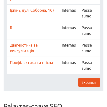
Ірпінь, вул. Соборна, 107
Internas
Passa
sumo
Ru
Internas
Passa
sumo
Діагностика та
Internas
Passa
консультація
sumo
Профілактика та гігієна
Internas
Passa
sumo
Expandir
Palavras-chave SEO