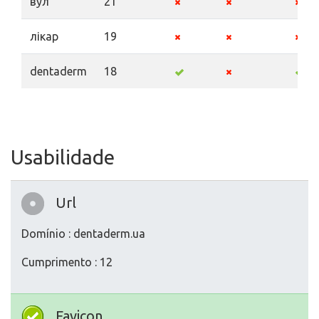
вул
21
лікар
19
dentaderm
18
Usabilidade
Url
Domínio : dentaderm.ua
Cumprimento : 12
Favicon