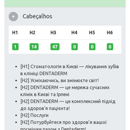
Cabeçalhos
H1
H2
H3
H4
H5
H6
1
14
47
0
0
0
[H1] Стоматологія в Києві — лікування зубів
в клініці DENTADERM
[H2] Усміхаючись, ви змінюєте світ!
[H2] DENTADERM — це мережа сучасних
клінік в Києві та Ірпені
[H2] DENTADERM — це комплексний підхід
до здоров'я пацієнта!
[H2] Послуги
[H2] Потурбуйтеся про здоров’я вашої
посмішки разом з Dentaderm!