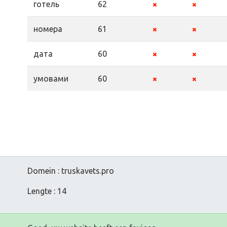
готель
62
номера
61
дата
60
умовами
60
Domein : truskavets.pro
Lengte : 14