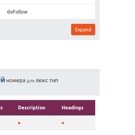
doFollow
Expand
ій
номера
люкс
тип
для
s
Description
Headings