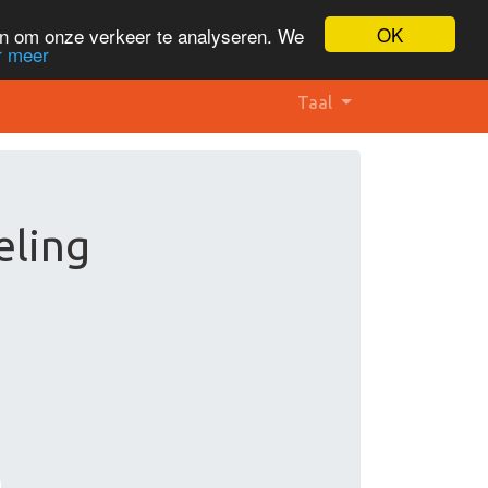
OK
en om onze verkeer te analyseren. We
r meer
Taal
eling