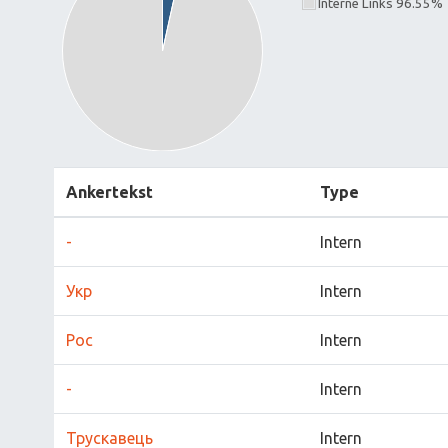
Interne Links 96.55%
Ankertekst
Type
-
Intern
Укр
Intern
Рос
Intern
-
Intern
Трускавець
Intern