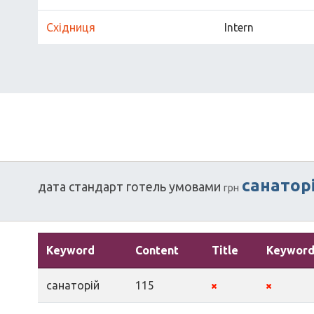
Східниця
Intern
санатор
дата
стандарт
готель
умовами
грн
Keyword
Content
Title
Keyword
санаторій
115