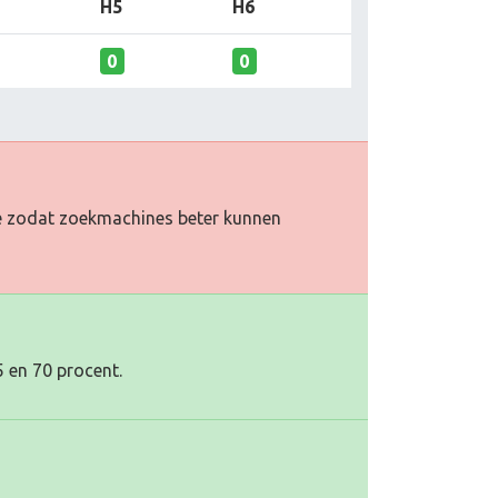
H5
H6
0
0
toe zodat zoekmachines beter kunnen
5 en 70 procent.