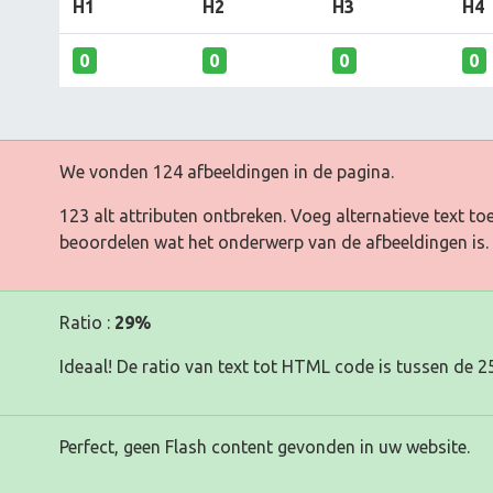
H1
H2
H3
H4
0
0
0
0
We vonden 124 afbeeldingen in de pagina.
123 alt attributen ontbreken. Voeg alternatieve text 
beoordelen wat het onderwerp van de afbeeldingen is.
Ratio :
29%
Ideaal! De ratio van text tot HTML code is tussen de 2
Perfect, geen Flash content gevonden in uw website.