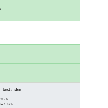
.
aar bestanden
low 0%
low 3.45%