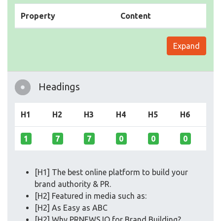
Property
Content
Expand
Headings
H1
H2
H3
H4
H5
H6
1
7
7
0
0
0
[H1] The best online platform to build your
brand authority & PR.
[H2] Featured in media such as:
[H2] As Easy as ABC
[H2] Why PRNEWS.IO for Brand Building?