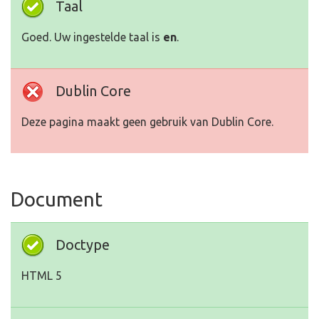
Taal
Goed. Uw ingestelde taal is
en
.
Dublin Core
Deze pagina maakt geen gebruik van Dublin Core.
Document
Doctype
HTML 5