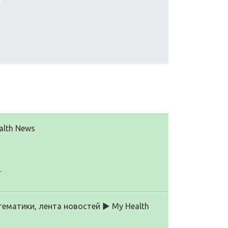
alth News
.
тематики, лента новостей ▶ My Health