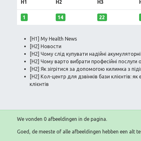
H1
H2
H3
1
14
22
[H1] My Health News
[H2] Новости
[H2] Чому слід купувати надійні акумуляторні
[H2] Чому варто вибрати професійні послуги 
[H2] Як зігрітися за допомогою килимка з під
[H2] Кол-центр для дзвінків бази клієнтів: я
клієнтів
We vonden 0 afbeeldingen in de pagina.
Goed, de meeste of alle afbeeldingen hebben een alt te