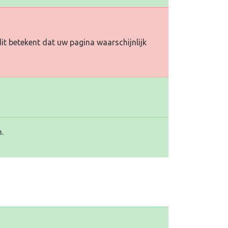
it betekent dat uw pagina waarschijnlijk
.