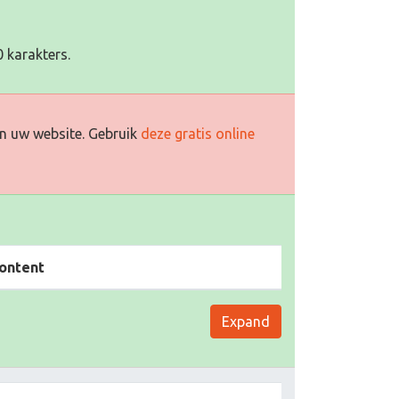
 karakters.
n uw website. Gebruik
deze gratis online
ontent
Expand