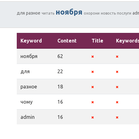
ноября
для
разное
ad
читать
охорони
новость
послуги
Keyword
Content
Title
Keyword
ноября
62
для
22
разное
18
чому
16
admin
16