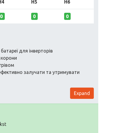
H4
H5
H6
0
0
0
 батареї для інверторів
охорони
ігрівом
к ефективно залучати та утримувати
Expand
kst