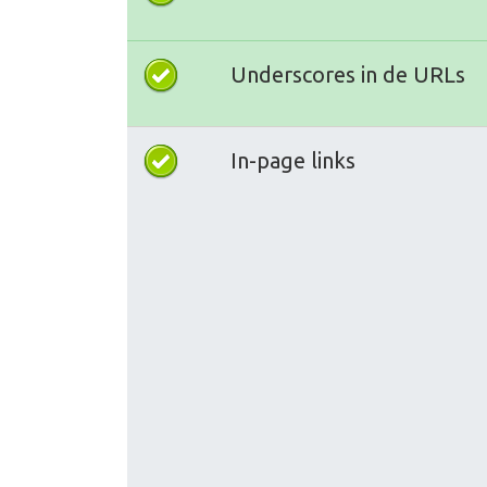
Underscores in de URLs
In-page links