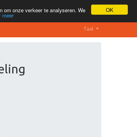
OK
en om onze verkeer te analyseren. We
r meer
Taal
eling