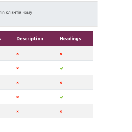
min
клієнтів
чому
s
Description
Headings