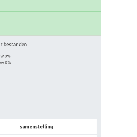
aar bestanden
low 0%
low 0%
samenstelling