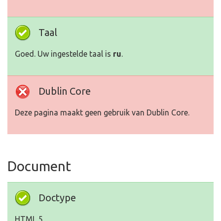
Taal
Goed. Uw ingestelde taal is
ru
.
Dublin Core
Deze pagina maakt geen gebruik van Dublin Core.
Document
Doctype
HTML 5