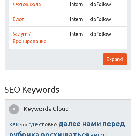
Фотошкола
Intern
doFollow
Блог
Intern
doFollow
Услуги /
Intern
doFollow
Бронирование
Expand
SEO Keywords
Keywords Cloud
далее
нами
перед
как
где
словно
что
рубрика
восхищаться
автор