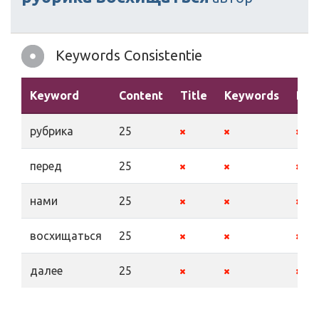
Keywords Consistentie
Keyword
Content
Title
Keywords
Des
рубрика
25
перед
25
нами
25
восхищаться
25
далее
25