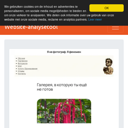
We gebruiken cookies om de inhoud en advertenties te
OK
personaliseren, om sociale media mogelijkheden te bieden en
om onze verkeer te analyseren. We delen ook informatie over uw gebruik van onze
website met onze sociale media, reclame en analytics partners.
Leer meer
Website-analysetool