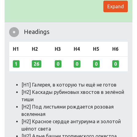
Expand
Headings
H1
H2
H3
H4
H5
H6
1
26
0
0
0
0
[H1] Галерея, в которую ты ещё не готов
[H2] Каскады рубиновых хвостов в зелёной
тиши
[H2] Под листьями рождается розовая
вселенная
[H2] Красное сердце антуриума и золотой
шёпот света
[H2] Алые башни тропического оркестра