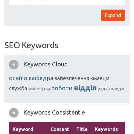
Expand
SEO Keywords
Keywords Cloud
освіти
кафедра
забезпечення
кмаецм
відділ
роботи
служба
мистецтва
рада
коледж
Keywords Consistentie
Keyword
Content
Title
Keywords
Des