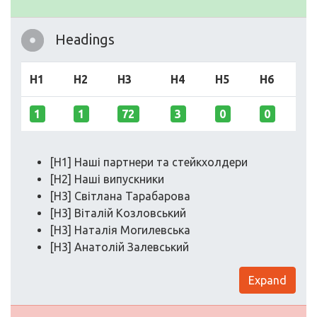
Headings
H1
H2
H3
H4
H5
H6
1
1
72
3
0
0
[H1] Наші партнери та стейкхолдери
[H2] Наші випускники
[H3] Світлана Тарабарова
[H3] Віталій Козловський
[H3] Наталія Могилевська
[H3] Анатолій Залевський
Expand