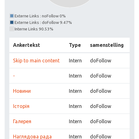
Externe Links : noFollow 0%
Externe Links : doFollow 9.47%
Interne Links 90.53%
Ankertekst
Type
samenstelling
Skip to main content
Intern
doFollow
-
Intern
doFollow
Новини
Intern
doFollow
Історія
Intern
doFollow
Галерея
Intern
doFollow
Наглядова рада
Intern
doFollow