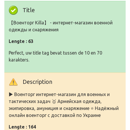
Title
【Военторг Killa】 - интернет-магазин военной
одежды и снаряжения
Lengte : 63
Perfect, uw title tag bevat tussen de 10 en 70
karakters.
Description
▶️ Военторг интернет-магазин для военных и
тактических задач 🥇 Армейская одежда,
экипировка, амуниция и снаряжение ⭐ Надёжный
онлайн военторг с доставкой по Украине
Lengte : 164