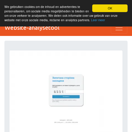
We gebruiken cookies om de inhoud en advertenties te
OK
personaliseren, om sociale media mogelijkheden te bieden en
om onze verkeer te analyseren. We delen ook informatie over uw gebruik van onze
website met onze sociale media, reclame en analytics partners.
Leer meer
Website-analysetool