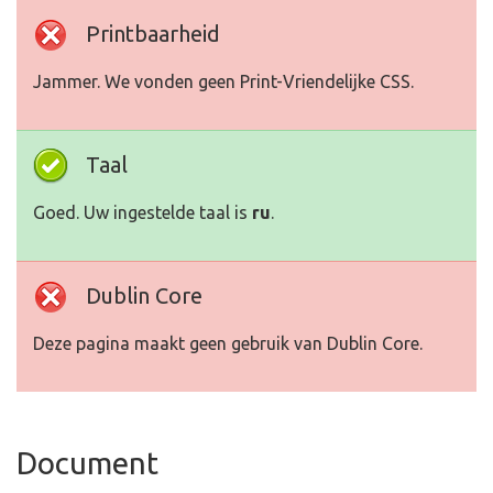
Printbaarheid
Jammer. We vonden geen Print-Vriendelijke CSS.
Taal
Goed. Uw ingestelde taal is
ru
.
Dublin Core
Deze pagina maakt geen gebruik van Dublin Core.
Document