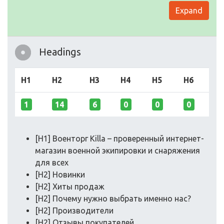
Expand
Headings
H1
H2
H3
H4
H5
H6
1
14
6
0
0
0
[H1] Военторг Killa – проверенный интернет-
магазин военной экипировки и снаряжения
для всех
[H2] Новинки
[H2] Хиты продаж
[H2] Почему нужно выбрать именно нас?
[H2] Производители
[H2] Отзывы покупателей