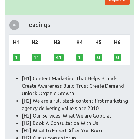
Headings
H1
H2
H3
H4
H5
H6
1
11
41
1
0
0
[H1] Content Marketing That Helps Brands
Create Awareness Build Trust Create Demand
Unlock Organic Growth
[H2] We are a full-stack content-first marketing
agency delivering value since 2010
[H2] Our Services: What We are Good at
[H2] Book A Consultation With Us
[H2] What to Expect After You Book
[H2] Our success stories