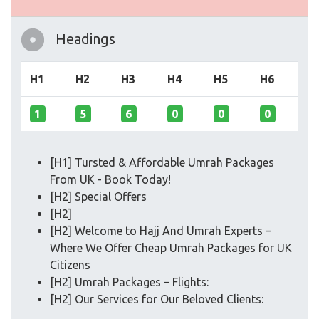
Headings
H1
H2
H3
H4
H5
H6
1
5
6
0
0
0
[H1] Tursted & Affordable Umrah Packages
From UK - Book Today!
[H2] Special Offers
[H2]
[H2] Welcome to Hajj And Umrah Experts –
Where We Offer Cheap Umrah Packages for UK
Citizens
[H2] Umrah Packages – Flights:
[H2] Our Services for Our Beloved Clients: