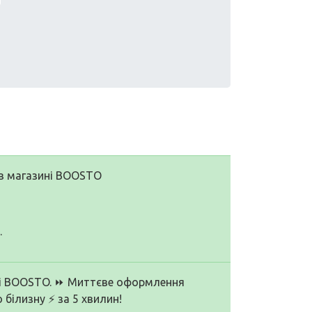
 в магазині BOOSTO
.
айті BOOSTO. ⏩ Миттєве оформлення
білизну ⚡ за 5 хвилин!