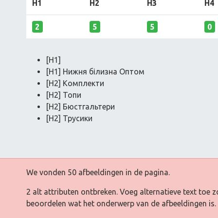
H1
H2
H3
H4
2
5
5
0
[H1]
[H1] Нижня білизна Оптом
[H2] Комплекти
[H2] Топи
[H2] Бюстгальтери
[H2] Трусики
We vonden 50 afbeeldingen in de pagina.
2 alt attributen ontbreken. Voeg alternatieve text to
beoordelen wat het onderwerp van de afbeeldingen is.