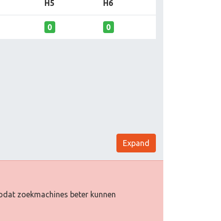
H5
H6
0
0
Expand
e zodat zoekmachines beter kunnen