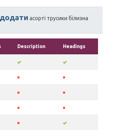
додати
асорті
трусики
білизна
s
Description
Headings