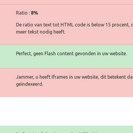
Ratio :
8%
De ratio van text tot HTML code is below 15 procent, d
meer tekst nodig heeft.
Perfect, geen Flash content gevonden in uw website.
Jammer, u heeft Iframes in uw website, dit betekent d
geïndexeerd.