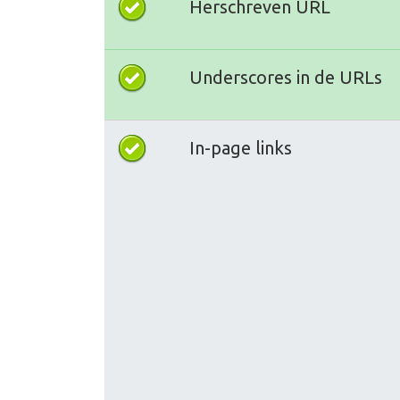
Herschreven URL
Underscores in de URLs
In-page links