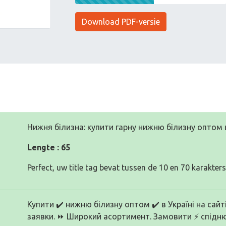
Download PDF-versie
Нижня білизна: купити гарну нижню білизну оптом
Lengte : 65
Perfect, uw title tag bevat tussen de 10 en 70 karakters
Купити ✔️ нижню білизну оптом ✔️ в Україні на с
заявки. ⏩ Широкий асортимент. Замовити ⚡ спідню 