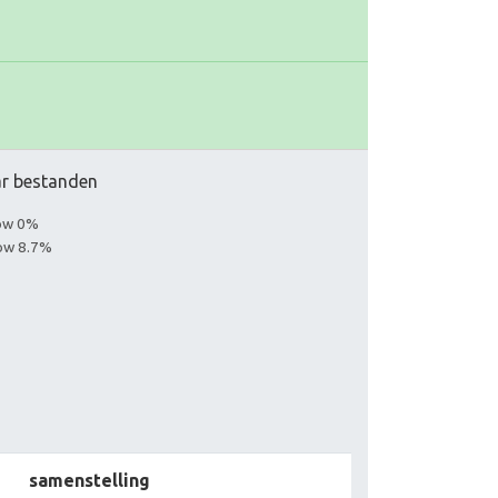
aar bestanden
low 0%
low 8.7%
samenstelling