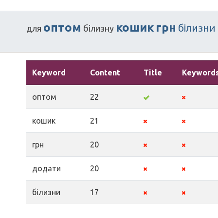
оптом
кошик
грн
білизни
для
білизну
Keyword
Content
Title
Keyword
оптом
22
кошик
21
грн
20
додати
20
білизни
17