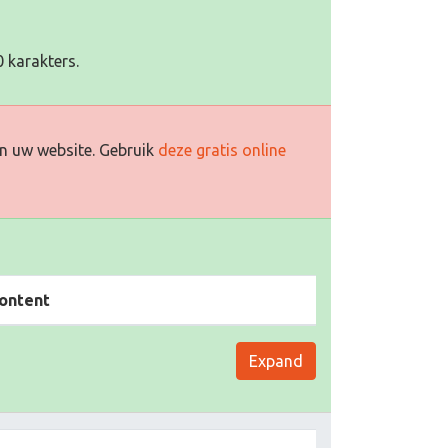
 karakters.
n uw website. Gebruik
deze gratis online
ontent
Expand