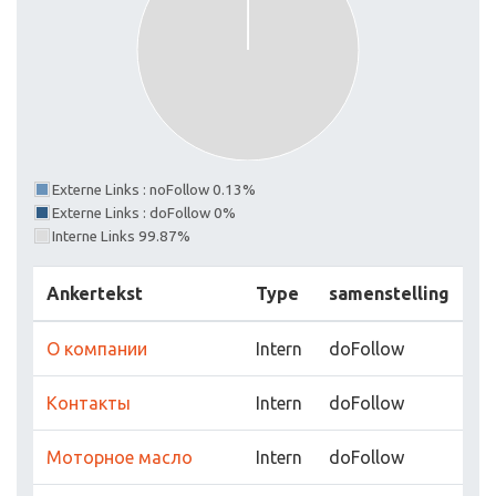
Externe Links : noFollow 0.13%
Externe Links : doFollow 0%
Interne Links 99.87%
Ankertekst
Type
samenstelling
О компании
Intern
doFollow
Контакты
Intern
doFollow
Моторное масло
Intern
doFollow