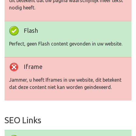
dit betekent dat uw pagina waarschijnlijk meer tekst
nodig heeft.
Flash
Perfect, geen Flash content gevonden in uw website.
Iframe
Jammer, u heeft Iframes in uw website, dit betekent
dat deze content niet kan worden geïndexeerd.
SEO Links