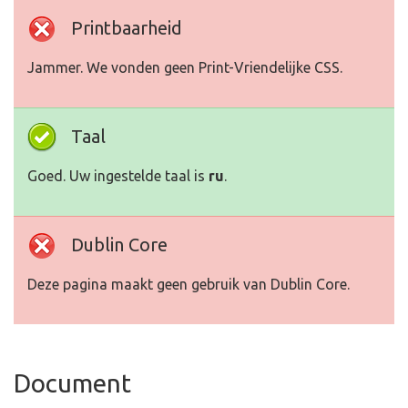
Printbaarheid
Jammer. We vonden geen Print-Vriendelijke CSS.
Taal
Goed. Uw ingestelde taal is
ru
.
Dublin Core
Deze pagina maakt geen gebruik van Dublin Core.
Document