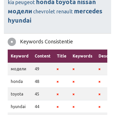
honda
toyota
nissan
kia
peugeot
модели
mercedes
chevrolet
renault
hyundai
Keywords Consistentie
Keyword
Content
Title
Keywords
Descrip
модели
49
honda
48
toyota
45
hyundai
44