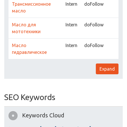
Трансмиссионное
Intern
doFollow
масло
Масло для
Intern
doFollow
мототехники
Масло
Intern
doFollow
гидравлическое
Expand
SEO Keywords
Keywords Cloud