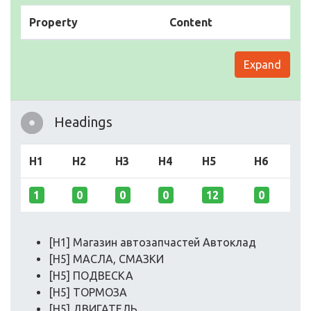
Property
Content
Expand
Headings
H1
H2
H3
H4
H5
H6
1
0
0
0
12
0
[H1] Магазин автозапчастей Автоклад
[H5] МАСЛА, СМАЗКИ
[H5] ПОДВЕСКА
[H5] ТОРМОЗА
[H5] ДВИГАТЕЛЬ