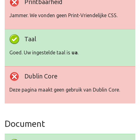
Printbaarheid
Jammer. We vonden geen Print-Vriendelijke CSS.
Taal
Goed. Uw ingestelde taal is
ua
.
Dublin Core
Deze pagina maakt geen gebruik van Dublin Core.
Document