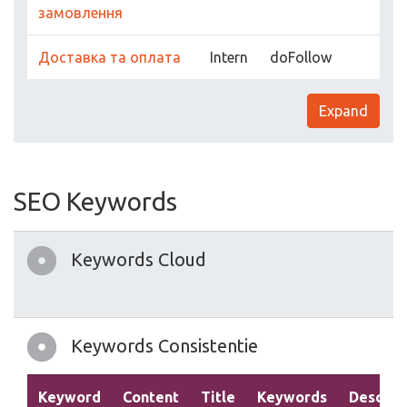
замовлення
Доставка та оплата
Intern
doFollow
Expand
SEO Keywords
Keywords Cloud
Keywords Consistentie
Keyword
Content
Title
Keywords
Descrip