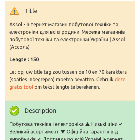
Title
Assol - Інтернет магазин побутової техніки та
електроніки для всієї родини. Мережа магазинів
побутової техніки та електроніки України | Assol
(Ассоль)
Lengte : 150
Let op, uw title tag zou tussen de 10 en 70 karakters
(spaties inbegrepen) moeten bevatten. Gebruik
deze
gratis tool
om tekst lengte te berekenen.
Description
Побутова техніка і електроніка ▲ Низькі ціни ✔
Великий асортимент ▼ Офіційна гарантія від
виробників ✔ Доставка по всій Україні Інтернет