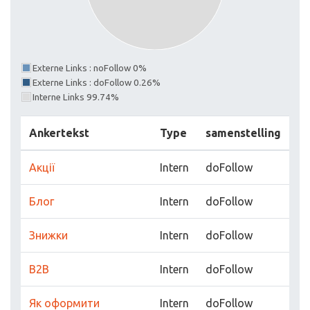
Externe Links : noFollow 0%
Externe Links : doFollow 0.26%
Interne Links 99.74%
Ankertekst
Type
samenstelling
Акції
Intern
doFollow
Блог
Intern
doFollow
Знижки
Intern
doFollow
В2В
Intern
doFollow
Як оформити
Intern
doFollow