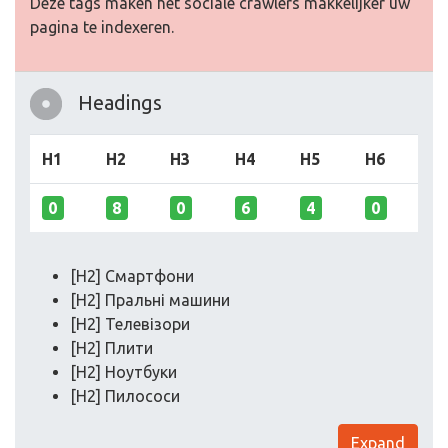
Deze tags maken het sociale crawlers makkelijker uw
pagina te indexeren.
Headings
H1
H2
H3
H4
H5
H6
0
8
0
6
4
0
[H2] Смартфони
[H2] Пральні машини
[H2] Телевізори
[H2] Плити
[H2] Ноутбуки
[H2] Пилососи
Expand