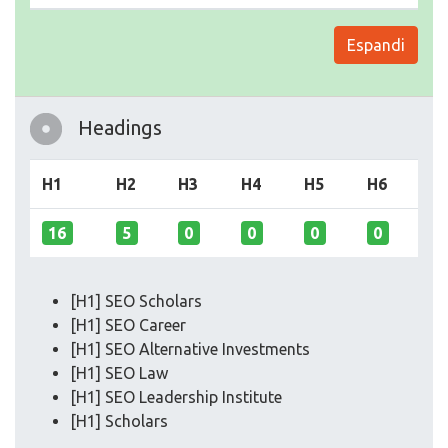
Espandi
Headings
H1
H2
H3
H4
H5
H6
16
5
0
0
0
0
[H1] SEO Scholars
[H1] SEO Career
[H1] SEO Alternative Investments
[H1] SEO Law
[H1] SEO Leadership Institute
[H1] Scholars