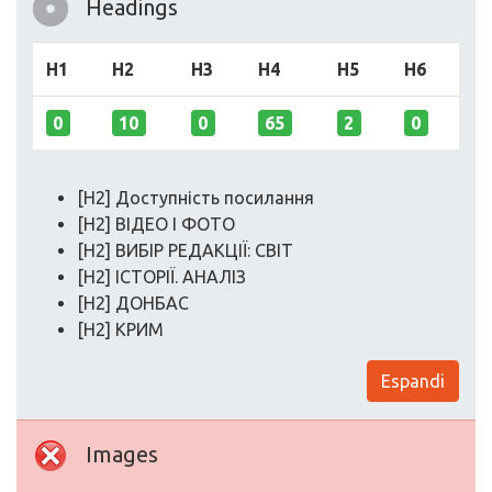
Headings
H1
H2
H3
H4
H5
H6
0
10
0
65
2
0
[H2] Доступність посилання
[H2] ВІДЕО І ФОТО
[H2] ВИБІР РЕДАКЦІЇ: СВІТ
[H2] ІСТОРІЇ. АНАЛІЗ
[H2] ДОНБАС
[H2] КРИМ
Espandi
Images