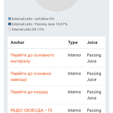
External Links : noFollow 0%
External Links : Passing Juice 10.87%
Internal Links 89.13%
Anchor
Type
Juice
Перейти до основного
Interno
Passing
матеріалу
Juice
Перейти до основної
Interno
Passing
навігації
Juice
Перейти до пошуку
Interno
Passing
Juice
РАДІО СВОБОДА – 70
Interno
Passing