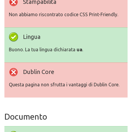
Stampabilita
Non abbiamo riscontrato codice CSS Print-Friendly.
Lingua
Buono. La tua lingua dichiarata
ua
.
Dublin Core
Questa pagina non sfrutta i vantaggi di Dublin Core.
Documento