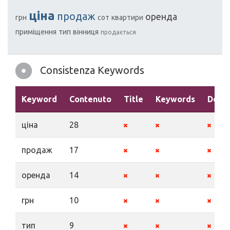
ціна
продаж
оренда
грн
сот
квартири
приміщення
тип
вінниця
продається
Consistenza Keywords
Keyword
Contenuto
Title
Keywords
Descr
ціна
28
продаж
17
оренда
14
грн
10
тип
9