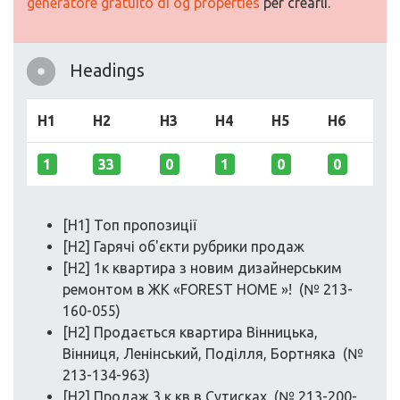
generatore gratuito di og properties
per crearli.
Headings
H1
H2
H3
H4
H5
H6
1
33
0
1
0
0
[H1] Топ пропозиції
[H2] Гарячі об'єкти рубрики продаж
[H2] 1к квартира з новим дизайнерським
ремонтом в ЖК «FOREST HOME »! (№ 213-
160-055)
[H2] Продається квартира Вінницька,
Вінниця, Ленінський, Поділля, Бортняка (№
213-134-963)
[H2] Продаж 3 к кв в Сутисках (№ 213-200-