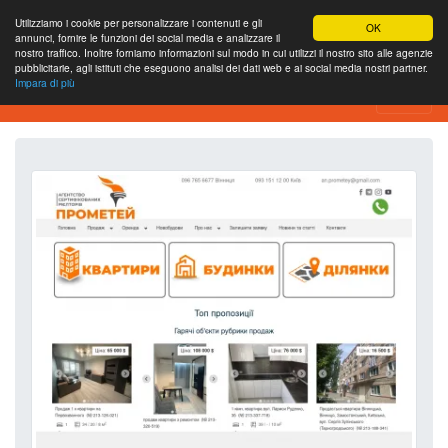
Utilizziamo i cookie per personalizzare i contenuti e gli
OK
annunci, fornire le funzioni dei social media e analizzare il
nostro traffico. Inoltre forniamo informazioni sul modo in cui utilizzi il nostro sito alle agenzie
pubblicitarie, agli istituti che eseguono analisi dei dati web e ai social media nostri partner.
Impara di più
Strumento di analisi del sito web