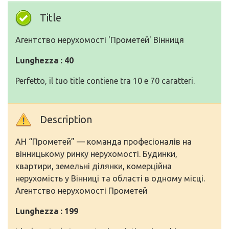
Title
Агентство нерухомості 'Прометей' Вінниця
Lunghezza : 40
Perfetto, il tuo title contiene tra 10 e 70 caratteri.
Description
АН “Прометей” — команда професіоналів на
вінницькому ринку нерухомості. Будинки,
квартири, земельні ділянки, комерційна
нерухомість у Вінниці та області в одному місці.
Агентство нерухомості Прометей
Lunghezza : 199