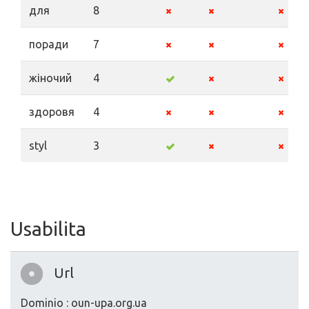
для
8
поради
7
жіночий
4
здоровя
4
styl
3
Usabilita
Url
Dominio : oun-upa.org.ua