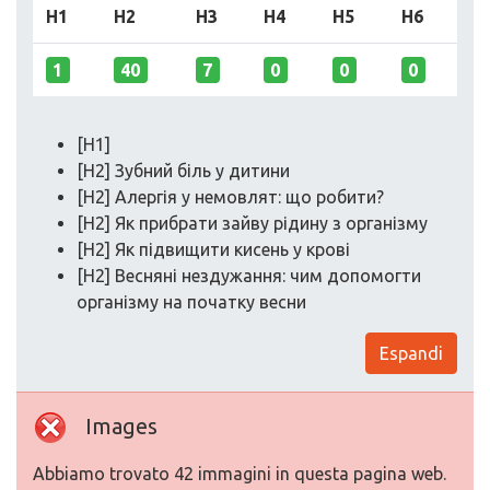
H1
H2
H3
H4
H5
H6
1
40
7
0
0
0
[H1]
[H2] Зубний біль у дитини
[H2] Алергія у немовлят: що робити?
[H2] Як прибрати зайву рідину з організму
[H2] Як підвищити кисень у крові
[H2] Весняні нездужання: чим допомогти
організму на початку весни
Espandi
Images
Abbiamo trovato 42 immagini in questa pagina web.