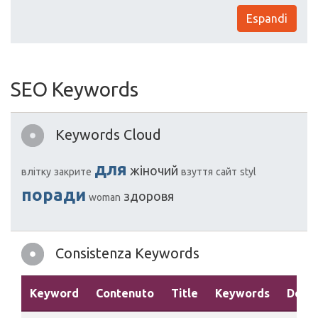
Espandi
SEO Keywords
Keywords Cloud
для
жіночий
влітку
закрите
взуття
сайт
styl
поради
здоровя
woman
Consistenza Keywords
Keyword
Contenuto
Title
Keywords
Descr