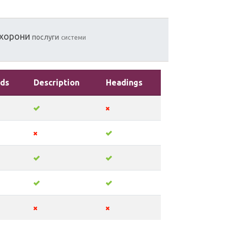
хорони
послуги
системи
ds
Description
Headings