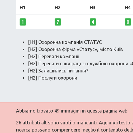
H1
H2
H3
H4
1
7
4
0
[H1] Охоронна компанія СТАТУС
[H2] Охоронна фірма «Статус», місто Київ
[H2] Переваги компанії
[H2] Переваги співпраці зі службою охорони «
[H2] Залишились питання?
[H2] Послуги охорони
Abbiamo trovato 49 immagini in questa pagina web.
26 attributi alt sono vuoti o mancanti. Aggiungi testo 
ricerca possano comprendere meglio il contenuto dell