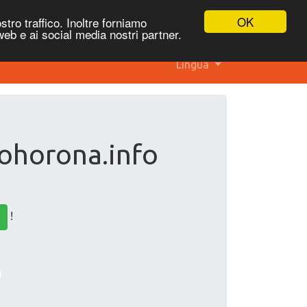
OK
stro traffico. Inoltre forniamo
 web e ai social media nostri partner.
Lingua
 ohorona.info
!