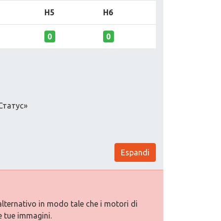
H5
H6
0
0
Статус»
Espandi
alternativo in modo tale che i motori di
e tue immagini.