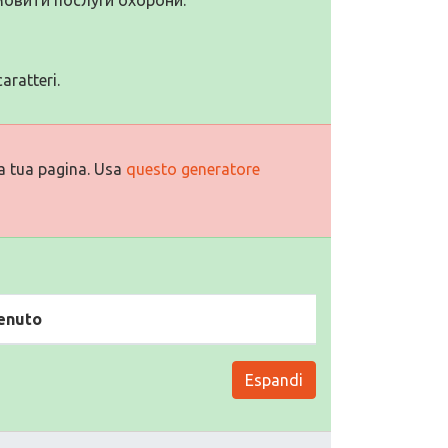
aratteri.
a tua pagina. Usa
questo generatore
enuto
Espandi