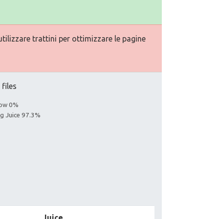
ilizzare trattini per ottimizzare le pagine
 files
llow 0%
ng Juice 97.3%
Juice