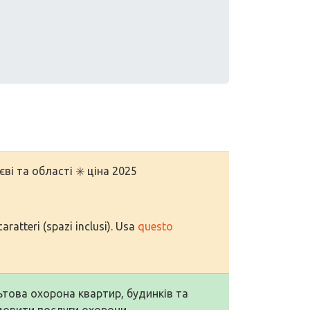
ві та області ✳️ ціна 2025
aratteri (spazi inclusi). Usa
questo
льтова охорона квартир, будинків та
амовити послуги охорони.