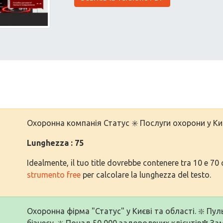
Охоронна компанія Статус ✳️ Послуги охорони у Киє
Lunghezza : 75
Idealmente, il tuo title dovrebbe contenere tra 10 e 70 c
strumento free
per calcolare la lunghezza del testo.
Охоронна фірма "Статус" у Києві та області. ❇️ Пу
бізнесу. ❇️ Понад 50 000 задоволених клієнтів❇ З