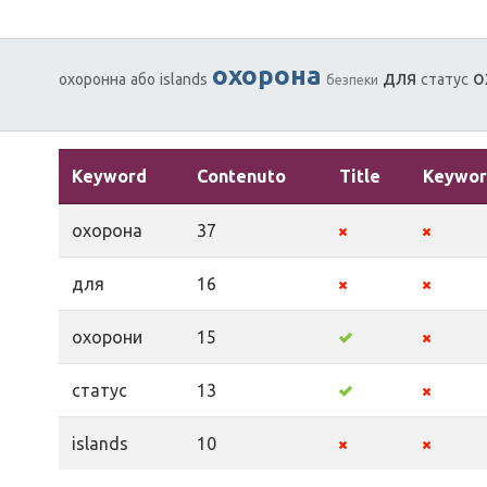
охорона
для
о
охоронна
або
islands
статус
безпеки
Keyword
Contenuto
Title
Keywor
охорона
37
для
16
охорони
15
статус
13
islands
10