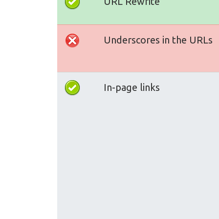
URL Rewrite
Underscores in the URLs
In-page links