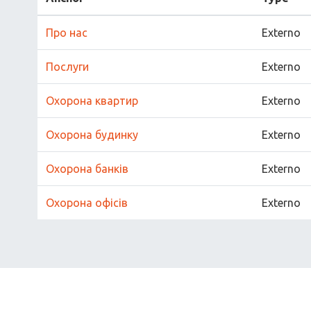
Про нас
Externo
Послуги
Externo
Охорона квартир
Externo
Охорона будинку
Externo
Охорона банків
Externo
Охорона офісів
Externo