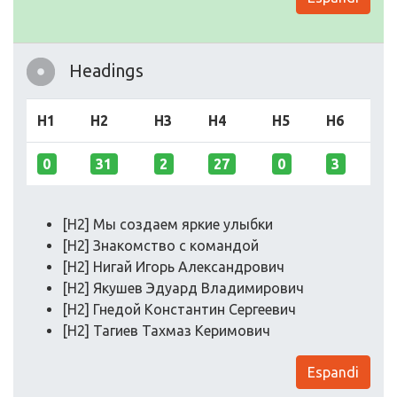
Headings
H1
H2
H3
H4
H5
H6
0
31
2
27
0
3
[H2] Мы создаем яркие улыбки
[H2] Знакомство с командой
[H2] Нигай Игорь Александрович
[H2] Якушев Эдуард Владимирович
[H2] Гнедой Константин Сергеевич
[H2] Тагиев Тахмаз Керимович
Espandi