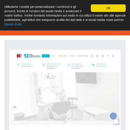
Utilizziamo i cookie per personalizzare i contenuti e gli
OK
annunci, fornire le funzioni dei social media e analizzare il
nostro traffico. Inoltre forniamo informazioni sul modo in cui utilizzi il nostro sito alle agenzie
pubblicitarie, agli istituti che eseguono analisi dei dati web e ai social media nostri partner.
Impara di più
Strumento di analisi del sito web