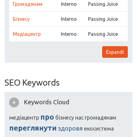
Громадянам
Interno
Passing Juice
Бізнесу
Interno
Passing Juice
Медіацентр
Interno
Passing Juice
Espandi
SEO Keywords
Keywords Cloud
про
медіацентр
бізнесу
нас
громадянам
переглянути
здоровя
екосистема