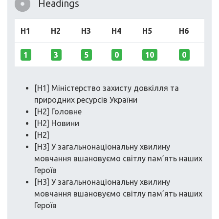
Headings
H1
H2
H3
H4
H5
H6
1
3
5
0
10
0
[H1] Міністерство захисту довкілля та
природних ресурсів України
[H2] Головне
[H2] Новини
[H2]
[H3] У загальнонаціональну хвилину
мовчання вшановуємо світлу пам’ять наших
Героїв
[H3] У загальнонаціональну хвилину
мовчання вшановуємо світлу пам’ять наших
Героїв