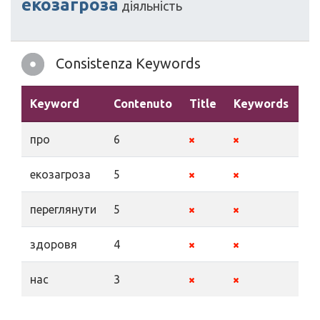
екозагроза
діяльність
Consistenza Keywords
Keyword
Contenuto
Title
Keywords
De
про
6
екозагроза
5
переглянути
5
здоровя
4
нас
3