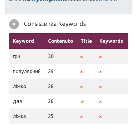
Consistenza Keywords
Keyword
Contenuto
Title
Keywords
De
грн
30
популярний
29
ліжко
28
для
26
ліжка
25