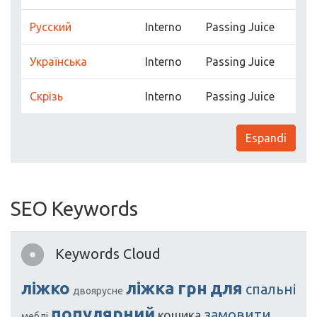
Русский
Interno
Passing Juice
Українська
Interno
Passing Juice
Скрізь
Interno
Passing Juice
Espandi
SEO Keywords
Keywords Cloud
ліжко
ліжка
грн
для
спальні
двоярусне
популярний
замовити
кошика
меблі