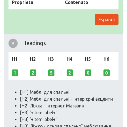
Proprieta
Contenuto
Espandi
Headings
H1
H2
H3
H4
H5
H6
1
2
5
2
0
0
[H1] Меблі для спальні
[H2] Меблі для спальні - інтер'єрні акценти
[H2] Ліжка - Інтернет Магазин
[H3] '+item.label+'
[H3] '+item.label+'
[H3] Ліжко - основа спальної меблювання