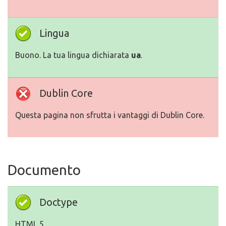
Lingua
Buono. La tua lingua dichiarata
ua
.
Dublin Core
Questa pagina non sfrutta i vantaggi di Dublin Core.
Documento
Doctype
HTML 5