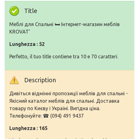
Title
Меблі для Спальні 🛏️ Інтернет-магазин меблів
KROVAT’
Lunghezza : 52
Perfetto, il tuo title contiene tra 10 e 70 caratteri.
Description
Дивіться відмінні пропозиції меблів для спальні -
Якісний каталог меблів для спальні. Доставка
товару по Києву і Україні. Вигідна ціна.
Телефонуйте: ☎ (094) 491 9437
Lunghezza : 165