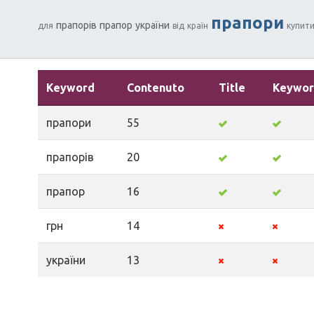
прапори
прапорів
прапор
україни
для
від
країн
купит
Keyword
Contenuto
Title
Keywor
прапори
55
прапорів
20
прапор
16
грн
14
україни
13