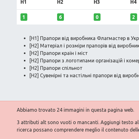
H1
H2
H3
H4
1
6
0
2
[H1] Прапори від виробника Флагмастер в Укр
[H2] Матеріал і розміри прапорів від виробни
[H2] Прапори країн і міст
[H2] Прапори з логотипами організацій і коме
[H2] Прапори спільнот
[H2] Сувенірні та настільні прапори від вироб
Abbiamo trovato 24 immagini in questa pagina web.
3 attributi alt sono vuoti o mancanti. Aggiungi testo a
ricerca possano comprendere meglio il contenuto dell