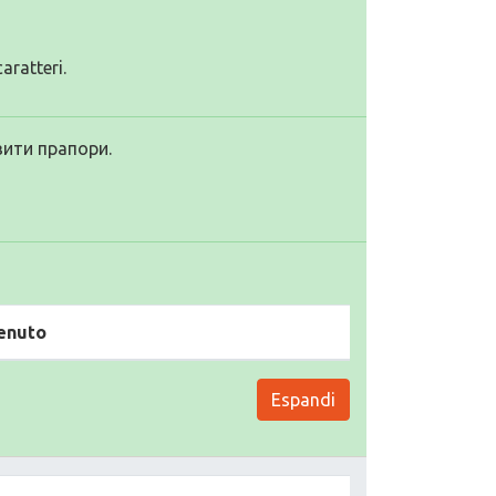
aratteri.
вити прапори.
enuto
Espandi