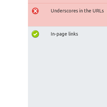
Underscores in the URLs
In-page links