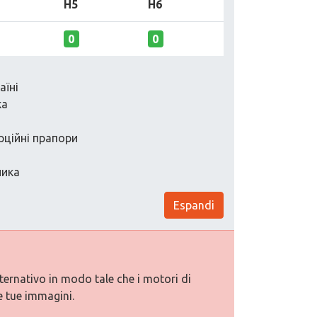
H5
H6
0
0
аїні
ка
рційні прапори
ника
Espandi
lternativo in modo tale che i motori di
e tue immagini.