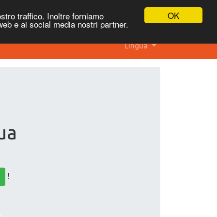
OK
stro traffico. Inoltre forniamo
 web e ai social media nostri partner.
Lingua
ua
!