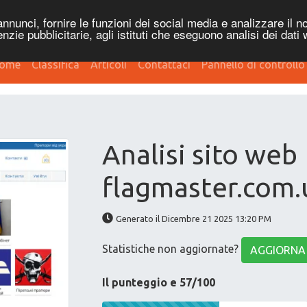
nnunci, fornire le funzioni dei social media e analizzare il no
genzie pubblicitarie, agli istituti che eseguono analisi dei dati
ome
Classifica
Articoli
Contattaci
Pannello di controllo
Analisi sito web
flagmaster.com.
Generato il Dicembre 21 2025 13:20 PM
Statistiche non aggiornate?
AGGIORNA
Il punteggio e 57/100