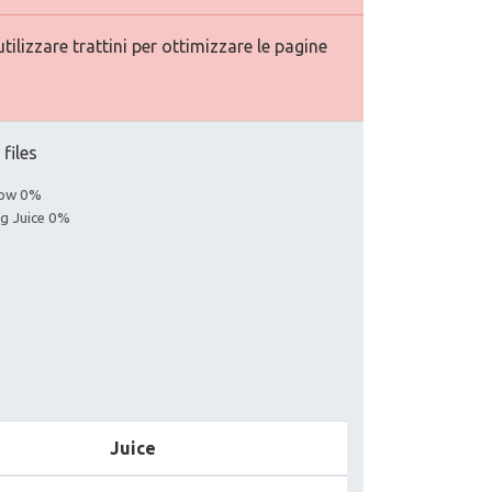
ilizzare trattini per ottimizzare le pagine
 files
llow 0%
ng Juice 0%
Juice