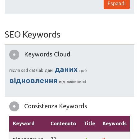
Espandi
SEO Keywords
Keywords Cloud
даних
після
ssd
datalab
дані
щоб
відновлення
від
лише
києві
Consistenza Keywords
Keyword
Contenuto
Title
Keywords
D