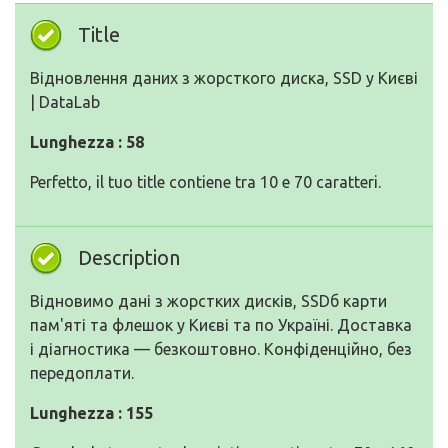
Title
Відновлення даних з жорсткого диска, SSD у Києві
| DataLab
Lunghezza : 58
Perfetto, il tuo title contiene tra 10 e 70 caratteri.
Description
Відновимо дані з жорстких дисків, SSDб карти
пам'яті та флешок у Києві та по Україні. Доставка
і діагностика — безкоштовно. Конфіденційно, без
передоплати.
Lunghezza : 155