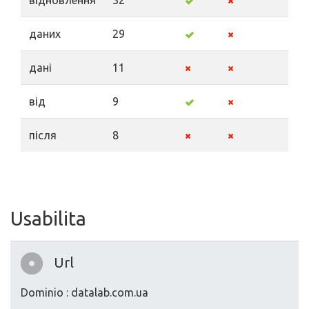
відновлення
32
даних
29
дані
11
від
9
після
8
Usabilita
Url
Dominio : datalab.com.ua