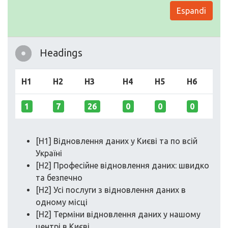
Espandi
Headings
H1
H2
H3
H4
H5
H6
1
7
26
0
0
0
[H1] Відновлення даних у Києві та по всій
Україні
[H2] Професійне відновлення даних: швидко
та безпечно
[H2] Усі послуги з відновлення даних в
одному місці
[H2] Терміни відновлення даних у нашому
центрі в Києві