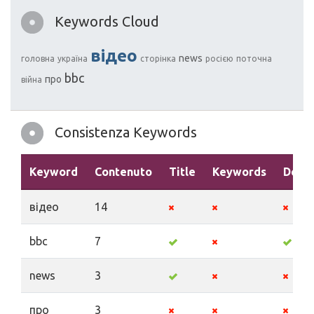
Keywords Cloud
відео
news
головна
україна
сторінка
росією
поточна
bbc
про
війна
Consistenza Keywords
Keyword
Contenuto
Title
Keywords
Descr
відео
14
bbc
7
news
3
про
3