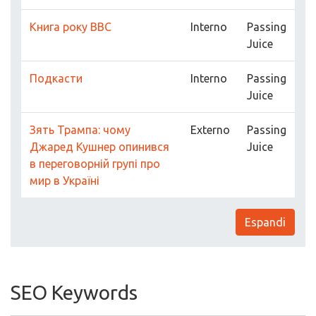
Книга року BBC
Interno
Passing
Juice
Подкасти
Interno
Passing
Juice
Зять Трампа: чому
Externo
Passing
Джаред Кушнер опинився
Juice
в переговорній групі про
мир в Україні
Espandi
SEO Keywords