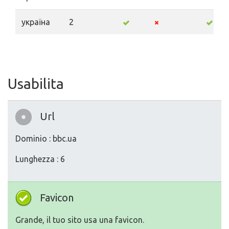
україна
2
Usabilita
Url
Dominio : bbc.ua
Lunghezza : 6
Favicon
Grande, il tuo sito usa una favicon.