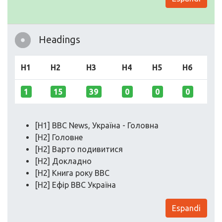
Headings
H1
H2
H3
H4
H5
H6
1
15
39
0
0
0
[H1] BBC News, Україна - Головна
[H2] Головне
[H2] Варто подивитися
[H2] Докладно
[H2] Книга року ВВС
[H2] Ефір ВВС Україна
Espandi