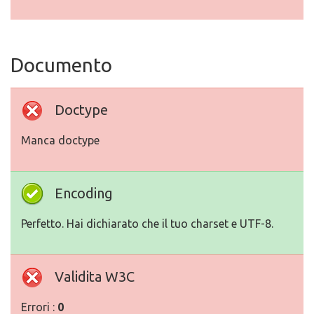
Documento
Doctype
Manca doctype
Encoding
Perfetto. Hai dichiarato che il tuo charset e UTF-8.
Validita W3C
Errori :
0