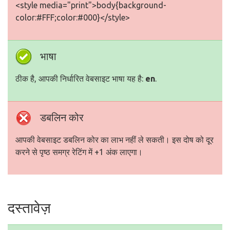
<style media="print">body{background-
color:#FFF;color:#000}</style>
भाषा
ठीक है, आपकी निर्धारित वेबसाइट भाषा यह है:
en
.
डबलिन कोर
आपकी वेबसाइट डबलिन कोर का लाभ नहीं ले सकती। इस दोष को दूर
करने से पृष्ठ समग्र रेटिंग में +1 अंक लाएगा।
दस्तावेज़