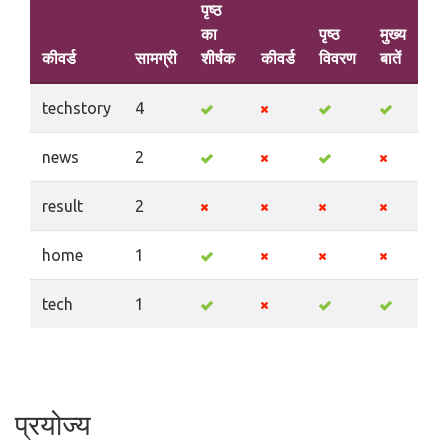
पृष्ठ
का
पृष्ठ
मुख्य
कीवर्ड
सामग्री
शीर्षक
कीवर्ड
विवरण
बातें
techstory
4
news
2
result
2
home
1
tech
1
प्रयोज्य