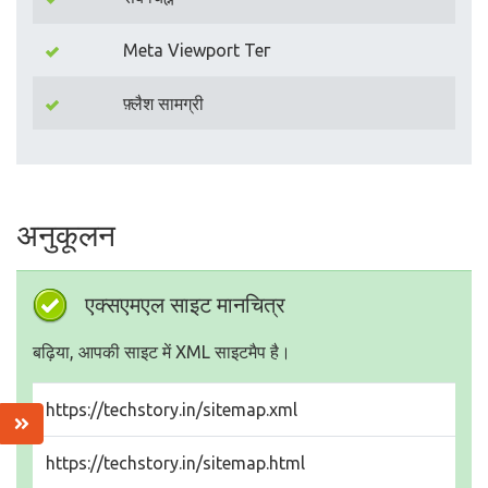
Meta Viewport Тег
फ़्लैश सामग्री
अनुकूलन
एक्सएमएल साइट मानचित्र
बढ़िया, आपकी साइट में XML साइटमैप है।
https://techstory.in/sitemap.xml
https://techstory.in/sitemap.html