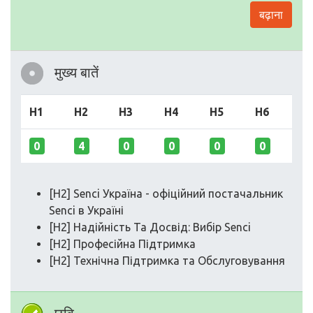
बढ़ाना
मुख्य बातें
H1
H2
H3
H4
H5
H6
0
4
0
0
0
0
[H2] Senci Україна - офіційний постачальник
Senci в Україні
[H2] Надійність Та Досвід: Вибір Senci
[H2] Професійна Підтримка
[H2] Технічна Підтримка та Обслуговування