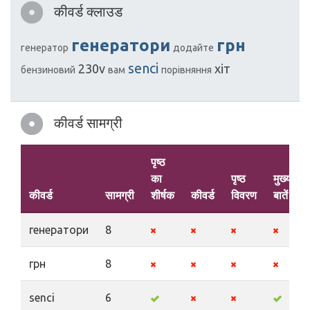
कीवर्ड क्लाउड
генератори
грн
генератор
додайте
senci
230v
хіт
бензиновий
вам
порівняння
कीवर्ड सामग्री
पृष्ठ
का
पृष्ठ
मुख्य
कीवर्ड
सामग्री
शीर्षक
कीवर्ड
विवरण
बातें
генератори
8
грн
8
senci
6