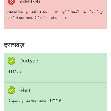
डबलिन कोर
आपकी वेबसाइट डबलिन कोर का लाभ नहीं ले सकती। इस दोष को दूर
करने से पृष्ठ समग्र रेटिंग में +1 अंक लाएगा।
दस्तावेज़
Doctype
HTML 5
कोडन
बिल्कुल सही. वेबसाइट कोडिंग: UTF-8.