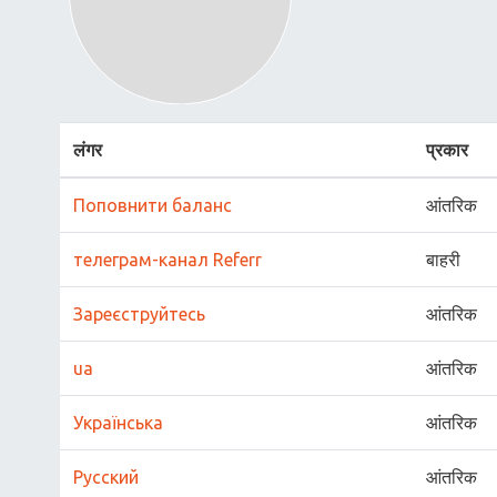
लंगर
प्रकार
Поповнити баланс
आंतरिक
телеграм-канал Referr
बाहरी
Зареєструйтесь
आंतरिक
ua
आंतरिक
Українська
आंतरिक
Русский
आंतरिक