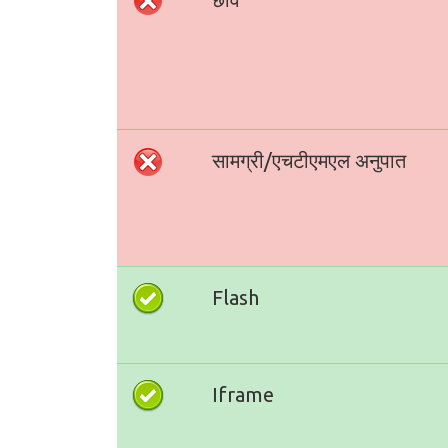
सामग्री/एचटीएमएल अनुपात
Flash
Iframe