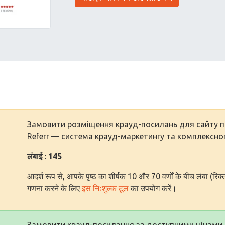
Замовити розміщення крауд-посилань для сайту по
Referr — система крауд-маркетингу та комплексног
लंबाई : 145
आदर्श रूप से, आपके पृष्ठ का शीर्षक 10 और 70 वर्णों के बीच लंबा (रिक्
गणना करने के लिए
इस निःशुल्क टूल
का उपयोग करें।
Замовити крауд-посилання за доступними цінами д