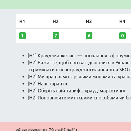
H1
H2
H3
H4
1
7
6
0
[H1] Крауд-маркетинг — посилання з форумів
[H2] Бажаєте, щоб про вас дізналися в Україн
отримувати якісні крауд-посилання для SEO 
[H2] Ми працюємо з різними мовами та країн
[H2] Наші гарантії
[H2] Оберіть свій тариф з крауд-маркетингу
[H2] Поповнюйте миттєвими способами чи бе
हमें इस वेबसाइट पर 79 तस्वीरें मिलीं।