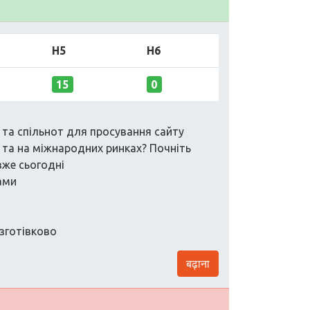
H5
H6
15
0
 та спільнот для просування сайту
і та на міжнародних ринках? Почніть
вже сьогодні
ами
зготівково
बढ़ाना