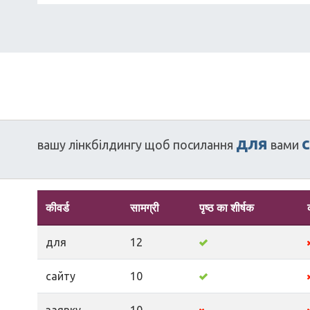
для
вашу
лінкбілдингу
щоб
посилання
вами
कीवर्ड
सामग्री
पृष्ठ का शीर्षक
для
12
сайту
10
заявку
10