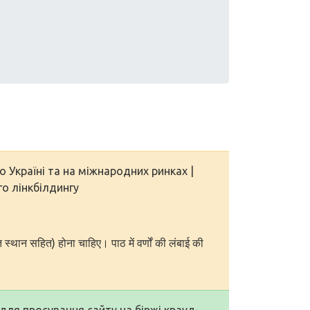
 Україні та на міжнародних ринках |
о лінкбілдингу
त स्थान सहित) होना चाहिए। पाठ में वर्णों की लंबाई की
ля просування сайту на біржі крауд-