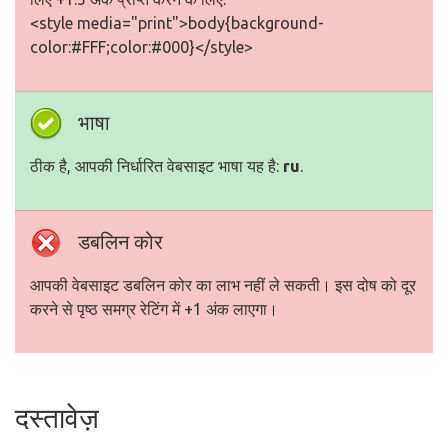
<style media="print">body{background-
color:#FFF;color:#000}</style>
भाषा
ठीक है, आपकी निर्धारित वेबसाइट भाषा यह है:
ru
.
डबलिन कोर
आपकी वेबसाइट डबलिन कोर का लाभ नहीं ले सकती। इस दोष को दूर
करने से पृष्ठ समग्र रेटिंग में +1 अंक लाएगा।
दस्तावेज़