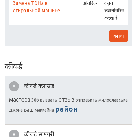
Замена ТЭНа в
आंतरिक
वज़न
стиральной машине
स्थानांतरित
करता है
बढ़ाना
कीवर्ड
कीवर्ड क्लाउड
мастера
отзыв
38б
вызвать
отправить
милославська
район
ваш
джона
маккейна
कीवर्ड सामग्री