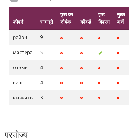
पृष्ठ का
पृष्ठ
मुख्य
कीवर्ड
सामग्री
शीर्षक
कीवर्ड
विवरण
बातें
район
9
мастера
5
отзыв
4
ваш
4
вызвать
3
प्रयोज्य