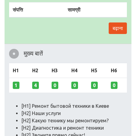
संपत्ति
सामग्री
बढ़ाना
मुख्य बातें
H1
H2
H3
H4
H5
H6
1
4
0
0
0
0
[H1] Ремонт бытовой техники в Киеве
[H2] Наши услуги
[H2] Какую технику мы ремонтируем?
[H2] Диагностика и ремонт техники
[H2] Звоните прямо сейчас!