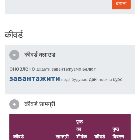
बढ़ाना
कीवर्ड
कीवर्ड क्लाउड
оновлено
завантажуємо
валют
додати
завантажити
дані
курс
події
будуємо
новини
कीवर्ड सामग्री
पृष्ठ
का
पृष्ठ
मुख्य
कीवर्ड
सामग्री
शीर्षक
कीवर्ड
विवरण
बातें