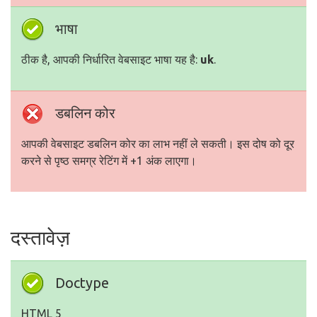
भाषा
ठीक है, आपकी निर्धारित वेबसाइट भाषा यह है:
uk
.
डबलिन कोर
आपकी वेबसाइट डबलिन कोर का लाभ नहीं ले सकती। इस दोष को दूर
करने से पृष्ठ समग्र रेटिंग में +1 अंक लाएगा।
दस्तावेज़
Doctype
HTML 5