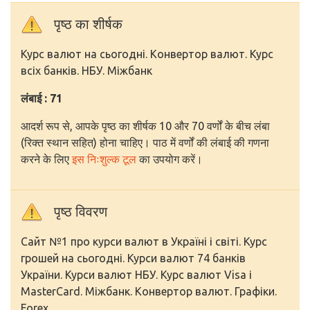
पृष्ठ का शीर्षक
Курс валют на сьогодні. Конвертор валют. Курс
всіх банків. НБУ. Міжбанк
लंबाई : 71
आदर्श रूप से, आपके पृष्ठ का शीर्षक 10 और 70 वर्णों के बीच लंबा
(रिक्त स्थान सहित) होना चाहिए। पाठ में वर्णों की लंबाई की गणना
करने के लिए
इस निःशुल्क टूल
का उपयोग करें।
पृष्ठ विवरण
Сайт №1 про курси валют в Україні і світі. Курс
грошей на сьогодні. Курси валют 74 банків
України. Курси валют НБУ. Курс валют Visa і
MasterCard. Міжбанк. Конвертор валют. Графіки.
Forex