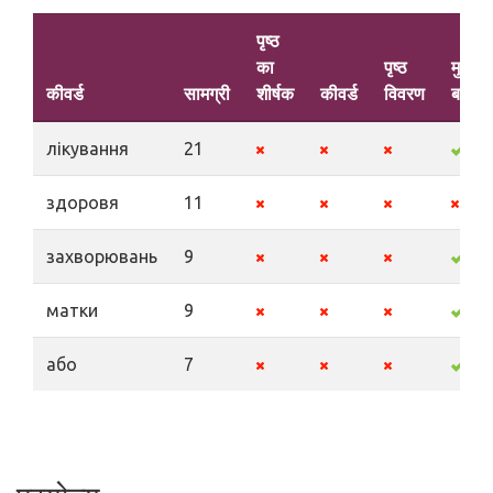
पृष्ठ
का
पृष्ठ
मुख्य
कीवर्ड
सामग्री
शीर्षक
कीवर्ड
विवरण
बातें
лікування
21
здоровя
11
захворювань
9
матки
9
або
7