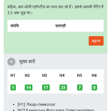
बढ़िया, आप ओजी प्रॉपर्टीज़ का लाभ उठा रहे हैं। इससे आपकी रेटिंग में
2.5 अंक जुड़ गए।
संपत्ति
सामग्री
बढ़ाना
मुख्य बातें
H1
H2
H3
H4
H5
H6
1
14
17
23
7
0
[H1] Лікар-гінеколог
[H2] Камінська Ярослава Олександрівна