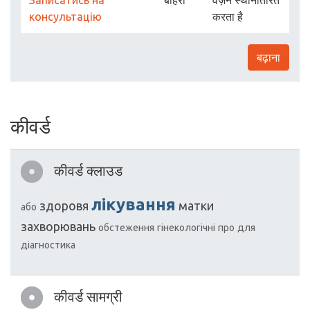
Записатись на
बाहरी
वज़न स्थानांतरित
консультацію
करता है
बढ़ाना
कीवर्ड
कीवर्ड क्लाउड
лікування
здоровя
матки
або
захворювань
обстеження
гінекологічні
про
для
діагностика
कीवर्ड सामग्री