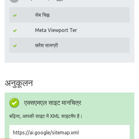
सेब चिह्न
Meta Viewport Тег
फ़्लैश सामग्री
अनुकूलन
एक्सएमएल साइट मानचित्र
बढ़िया, आपकी साइट में XML साइटमैप है।
https://ai.google/sitemap.xml