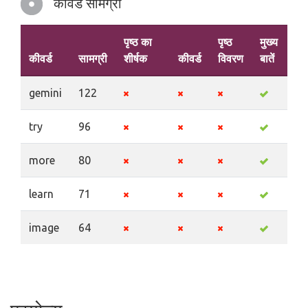
कीवर्ड सामग्री
पृष्ठ का
पृष्ठ
मुख्य
कीवर्ड
सामग्री
शीर्षक
कीवर्ड
विवरण
बातें
gemini
122
try
96
more
80
learn
71
image
64