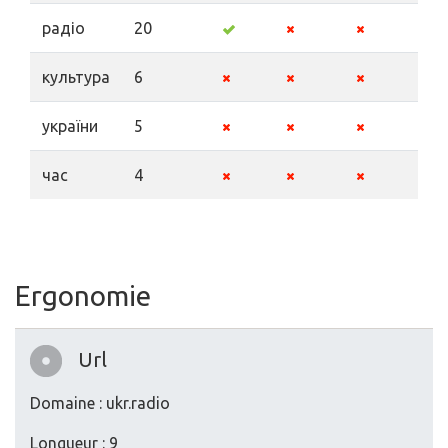
радіо
20
культура
6
україни
5
час
4
Ergonomie
Url
Domaine : ukr.radio
Longueur : 9