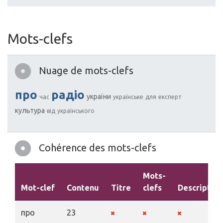
Mots-clefs
Nuage de mots-clefs
про
радіо
україни
час
українське
для
експерт
культура
від
українського
Cohérence des mots-clefs
Mots-
Mot-clef
Contenu
Titre
clefs
Description
про
23