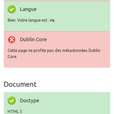
Langue
Bien. Votre langue est :
ru
.
Dublin Core
Cette page ne profite pas des métadonnées Dublin
Core.
Document
Doctype
HTML 5