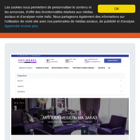
Les cookies nous permettent de personnaliser le contenu et
OK
les annonces, d'offrir des fonctionnalités relatives aux médias
sociaux et d'analyser notre trafic. Nous partageons également des informations sur
l'utilisation de notre site avec nos partenaires de médias sociaux, de publicité et d'analyse.
Apprendre encore plus
Outil d’analyse de site web