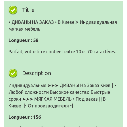
Titre
• ДИВАНЫ НА ЗАКАЗ • В Киеве ᗎ Индивидуальная
мягкая мебель
Longueur : 58
Parfait, votre titre contient entre 10 et 70 caractères.
Description
Индивидуальные ➤➤➤ ДИВАНЫ На Заказ Киев ||•
Любой сложности Высокое качество Быстрые
сроки ➤➤➤ МЯГКАЯ МЕБЕЛЬ • Под заказ || В
Киеве ||• От производителя •||
Longueur : 156