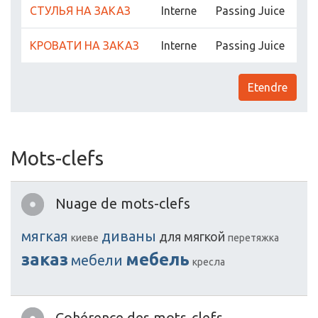
СТУЛЬЯ НА ЗАКАЗ
Interne
Passing Juice
КРОВАТИ НА ЗАКАЗ
Interne
Passing Juice
Etendre
Mots-clefs
Nuage de mots-clefs
мягкая
диваны
для
мягкой
киеве
перетяжка
заказ
мебель
мебели
кресла
Cohérence des mots-clefs