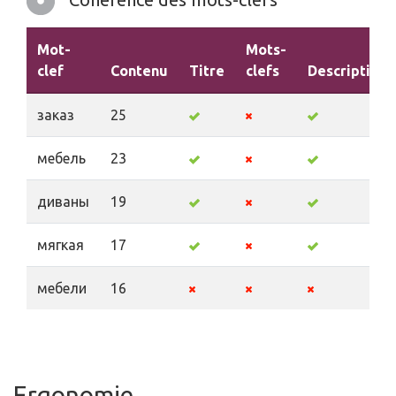
Mot-
Mots-
clef
Contenu
Titre
clefs
Description
заказ
25
мебель
23
диваны
19
мягкая
17
мебели
16
Ergonomie