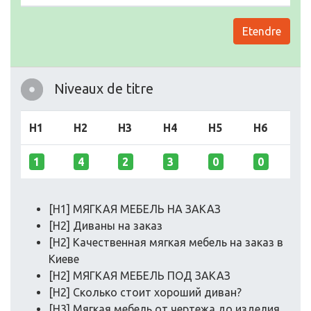
Etendre
Niveaux de titre
H1
H2
H3
H4
H5
H6
1
4
2
3
0
0
[H1] МЯГКАЯ МЕБЕЛЬ НА ЗАКАЗ
[H2] Диваны на заказ
[H2] Качественная мягкая мебель на заказ в
Киеве
[H2] МЯГКАЯ МЕБЕЛЬ ПОД ЗАКАЗ
[H2] Сколько стоит хороший диван?
[H3] Мягкая мебель от чертежа до изделия